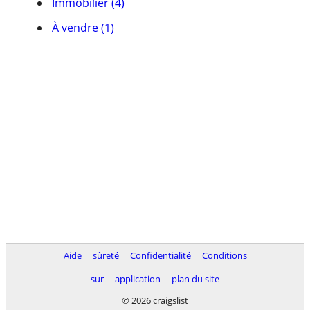
Immobilier (4)
À vendre (1)
Aide
sûreté
Confidentialité
Conditions
sur
application
plan du site
© 2026 craigslist