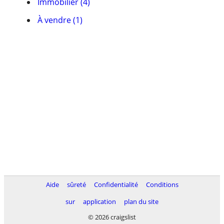
Immobilier (4)
À vendre (1)
Aide
sûreté
Confidentialité
Conditions
sur
application
plan du site
© 2026 craigslist