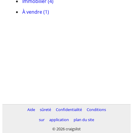
Immobilier (4)
À vendre (1)
Aide
sûreté
Confidentialité
Conditions
sur
application
plan du site
© 2026 craigslist