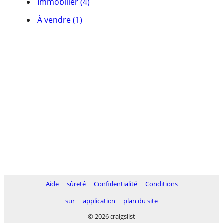
Immobilier (4)
À vendre (1)
Aide
sûreté
Confidentialité
Conditions
sur
application
plan du site
© 2026 craigslist