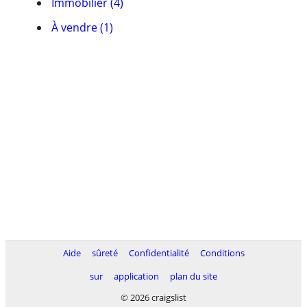
Immobilier (4)
À vendre (1)
Aide
sûreté
Confidentialité
Conditions
sur
application
plan du site
© 2026 craigslist