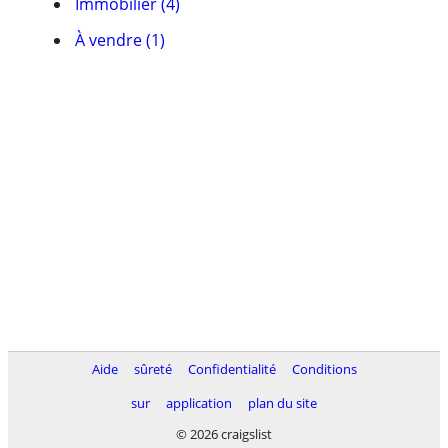
Immobilier (4)
À vendre (1)
Aide
sûreté
Confidentialité
Conditions
sur
application
plan du site
© 2026 craigslist