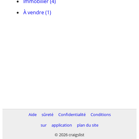
Immobilier (4)
À vendre (1)
Aide
sûreté
Confidentialité
Conditions
sur
application
plan du site
© 2026 craigslist