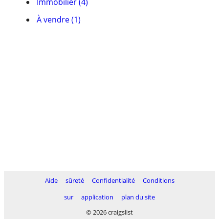
Immobilier (4)
À vendre (1)
Aide
sûreté
Confidentialité
Conditions
sur
application
plan du site
© 2026 craigslist