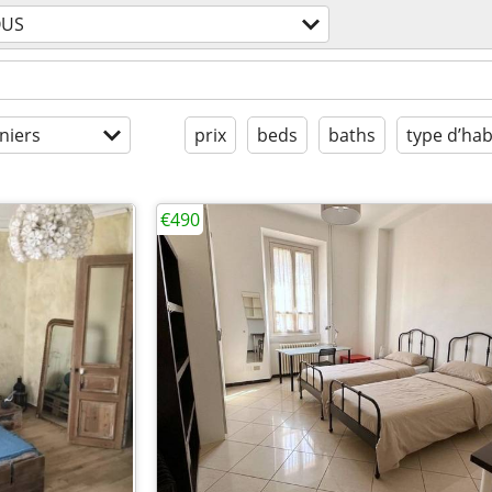
OUS
niers
prix
beds
baths
type d’hab
€490