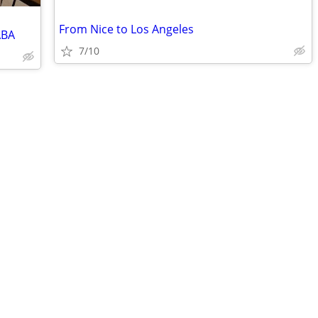
From Nice to Los Angeles
ABA
7/10