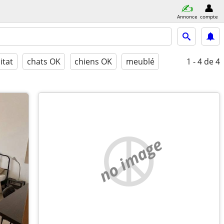
Annonce
compte
itat
chats OK
chiens OK
meublé
1 - 4
de 4
no image