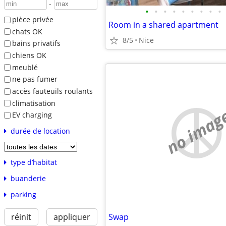
-
•
•
•
•
•
•
•
•
•
pièce privée
Room in a shared apartment
chats OK
8/5
Nice
bains privatifs
chiens OK
meublé
ne pas fumer
accès fauteuils roulants
climatisation
no imag
EV charging
durée de location
type d’habitat
buanderie
parking
réinit
appliquer
Swap