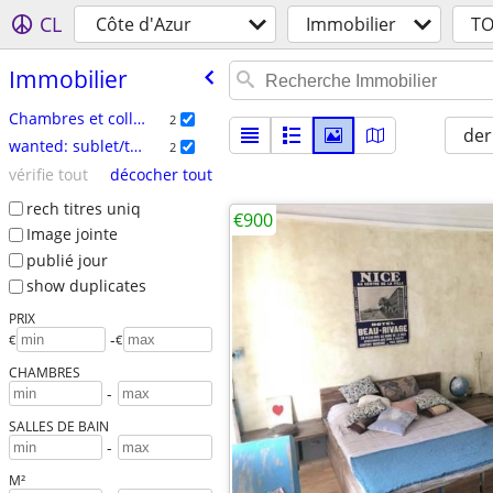
CL
Côte d'Azur
Immobilier
T
Immobilier
Chambres et colloc
2
der
wanted: sublet/temp
2
vérifie tout
décocher tout
rech titres uniq
€900
Image jointe
publié jour
show duplicates
PRIX
-
€
€
CHAMBRES
-
SALLES DE BAIN
-
M²