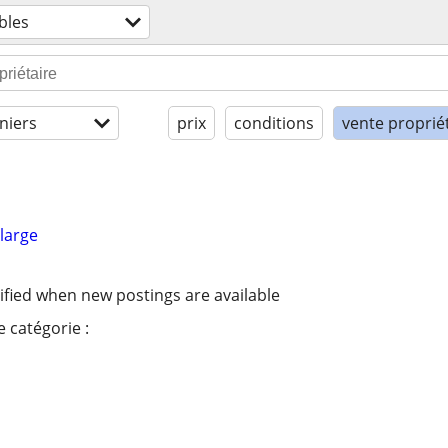
bles
niers
prix
conditions
vente proprié
large
ified when new postings are available
 catégorie :