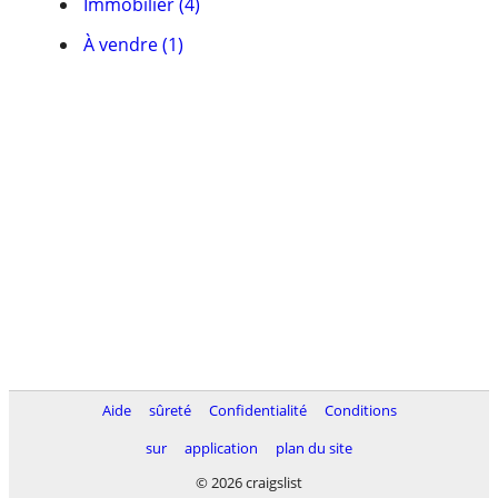
Immobilier (4)
À vendre (1)
Aide
sûreté
Confidentialité
Conditions
sur
application
plan du site
© 2026 craigslist