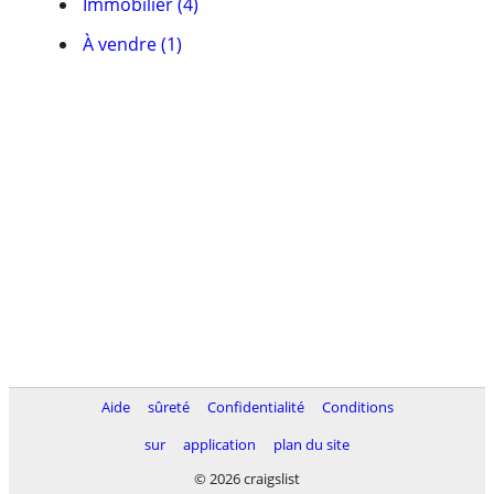
Immobilier (4)
À vendre (1)
Aide
sûreté
Confidentialité
Conditions
sur
application
plan du site
© 2026 craigslist