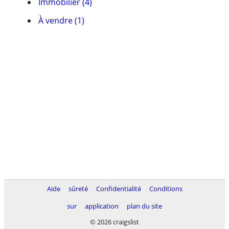
Immobilier (4)
À vendre (1)
Aide
sûreté
Confidentialité
Conditions
sur
application
plan du site
© 2026 craigslist