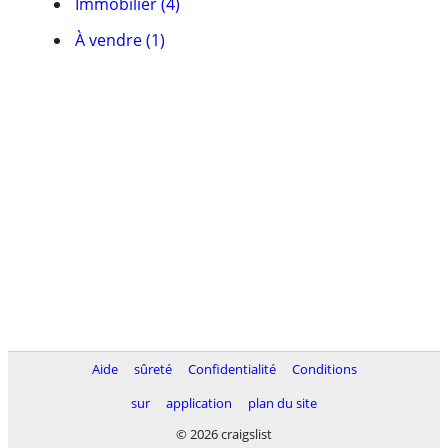
Immobilier (4)
À vendre (1)
Aide
sûreté
Confidentialité
Conditions
sur
application
plan du site
© 2026 craigslist