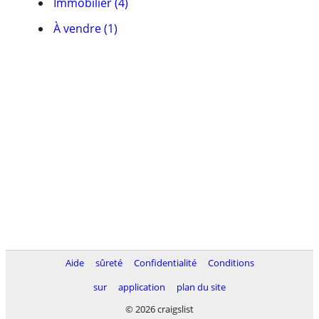
Immobilier (4)
À vendre (1)
Aide
sûreté
Confidentialité
Conditions
sur
application
plan du site
© 2026 craigslist