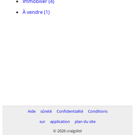
Immobilier (4)
À vendre (1)
Aide
sûreté
Confidentialité
Conditions
sur
application
plan du site
© 2026 craigslist