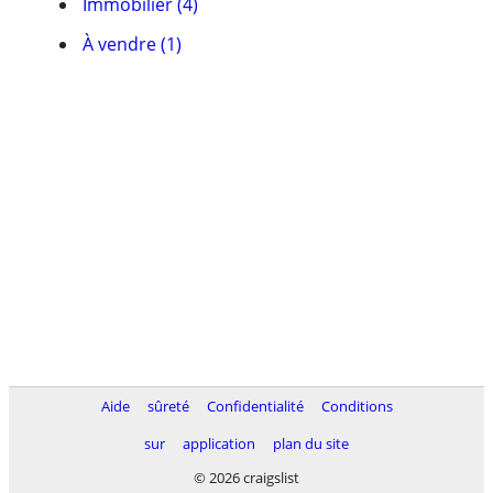
Immobilier (4)
À vendre (1)
Aide
sûreté
Confidentialité
Conditions
sur
application
plan du site
© 2026 craigslist