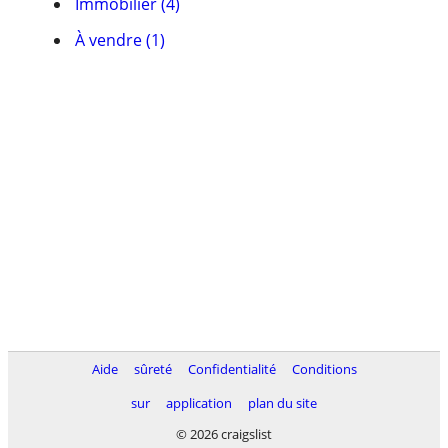
Immobilier (4)
À vendre (1)
Aide
sûreté
Confidentialité
Conditions
sur
application
plan du site
© 2026 craigslist