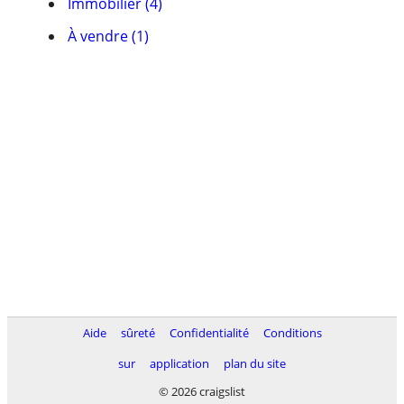
Immobilier (4)
À vendre (1)
Aide
sûreté
Confidentialité
Conditions
sur
application
plan du site
© 2026 craigslist