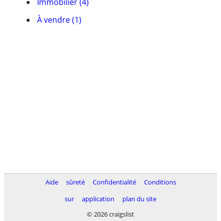
Immobilier (4)
À vendre (1)
Aide
sûreté
Confidentialité
Conditions
sur
application
plan du site
© 2026 craigslist