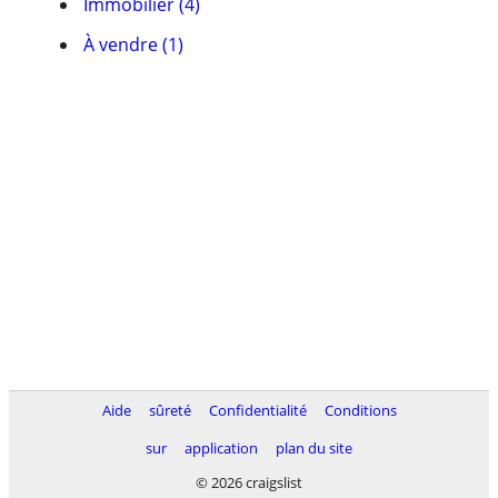
Immobilier (4)
À vendre (1)
Aide
sûreté
Confidentialité
Conditions
sur
application
plan du site
© 2026 craigslist