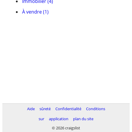
Immobilier (4)
À vendre (1)
Aide
sûreté
Confidentialité
Conditions
sur
application
plan du site
© 2026 craigslist