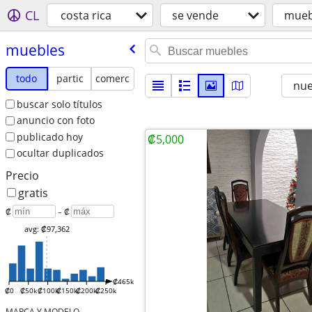
CL
costa rica
se vende
mueb
muebles
todo
partic
comerc
nu
buscar solo títulos
anuncio con foto
publicado hoy
₡5,000
ocultar duplicados
Precio
gratis
₡
– ₡
avg: ₡97,362
₡465k
₡0
₡50k
₡100k
₡150k
₡200k
₡250k
MARCA Y MODELO