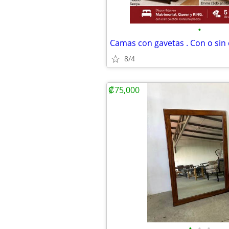
•
8/4
₡75,000
•
•
•