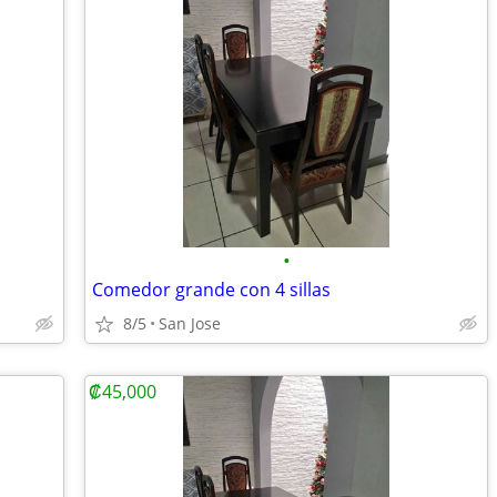
•
Comedor grande con 4 sillas
8/5
San Jose
₡45,000