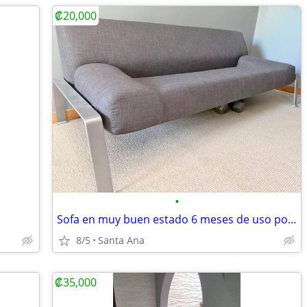
₡20,000
•
Sofa en muy buen estado 6 meses de uso por solo 20 mil colones.
8/5
Santa Ana
₡35,000