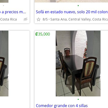
•
•
Liquidación por mudanza: todo a precios muy bajos.
Sofá en estado nuevo, solo 20 mil colo
 Costa Rica
8/5
Santa Ana, Central Valley, Costa Ric
₡35,000
•
Comedor grande con 4 sillas