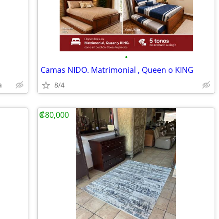
•
Camas NIDO. Matrimonial , Queen o KING
a
8/4
₡80,000