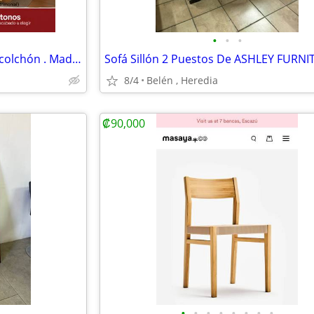
•
•
•
Camas con gavetas . Con o sin colchón . Madera sólida
8/4
Belén , Heredia
₡90,000
•
•
•
•
•
•
•
•