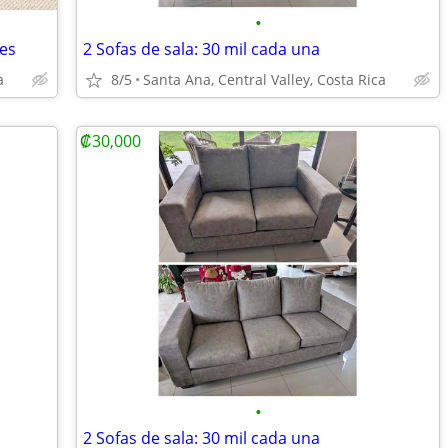
•
nes
2 Sofas de sala: 30 mil cada una
a
8/5
Santa Ana, Central Valley, Costa Rica
₡30,000
•
2 Sofas de sala: 30 mil cada una