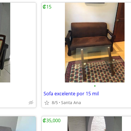
₡15
•
Sofa excelente por 15 mil
8/5
Santa Ana
₡35,000