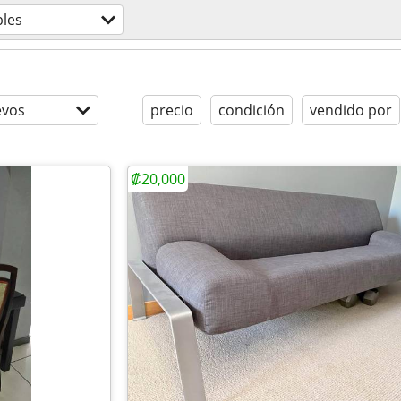
les
evos
precio
condición
vendido por
₡20,000