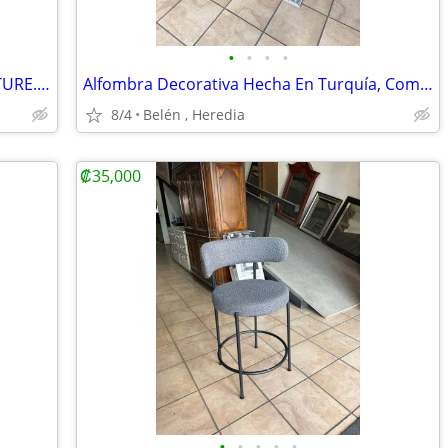
•
•
•
•
Sofá Sillón 2 Puestos De ASHLEY FURNITURE. Como Nuevo
Alfombra Decorativa Hecha En Turquía, Como Nueva
8/4
Belén , Heredia
₡35,000
•
•
•
•
•