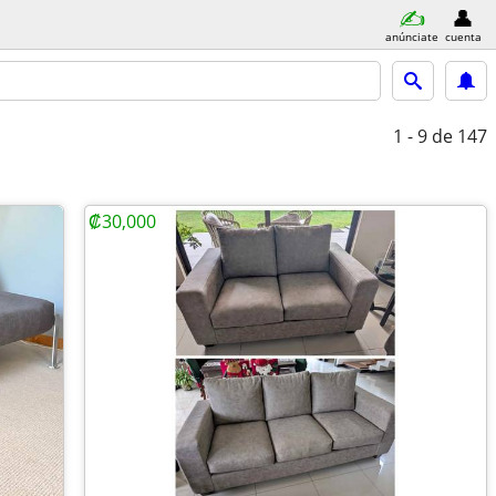
anúnciate
cuenta
1 - 9
de 147
₡30,000