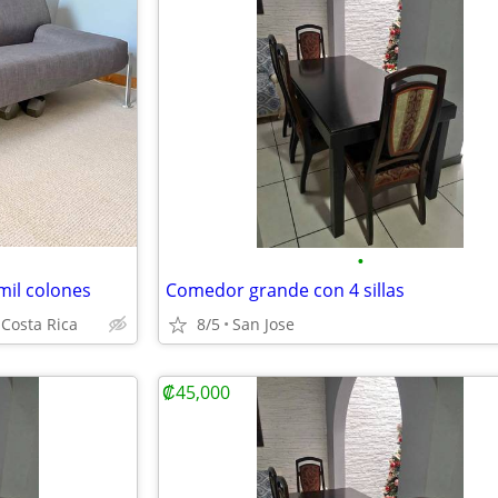
•
mil colones
Comedor grande con 4 sillas
 Costa Rica
8/5
San Jose
₡45,000