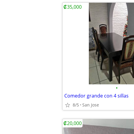
₡35,000
•
Comedor grande con 4 sillas
8/5
San Jose
₡20,000