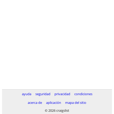
ayuda
seguridad
privacidad
condiciones
acerca de
aplicación
mapa del sitio
© 2026 craigslist