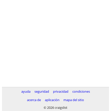
ayuda
seguridad
privacidad
condiciones
acerca de
aplicación
mapa del sitio
© 2026 craigslist