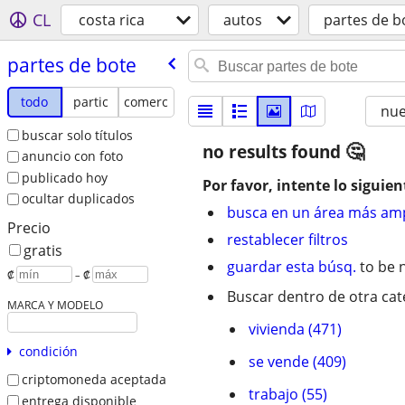
CL
costa rica
autos
partes de b
partes de bote
todo
partic
comerc
nu
buscar solo títulos
no results found
anuncio con foto
publicado hoy
Por favor, intente lo siguien
ocultar duplicados
busca en un área más amp
Precio
restablecer filtros
gratis
guardar esta búsq.
to be n
₡
– ₡
Buscar dentro de otra cat
MARCA Y MODELO
vivienda (471)
condición
se vende (409)
criptomoneda aceptada
trabajo (55)
entrega disponible