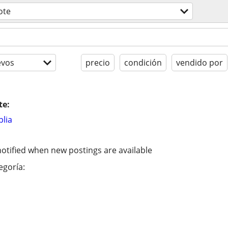
ote
evos
precio
condición
vendido por
te:
lia
otified when new postings are available
egoría: