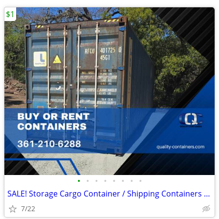
$1
•
•
•
•
•
•
•
•
SALE! Storage Cargo Container / Shipping Containers / Conex Box
7/22