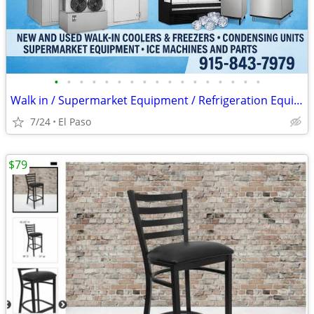
•
•
•
•
•
•
•
•
•
•
•
•
•
•
•
•
•
Walk in / Supermarket Equipment / Refrigeration Equipment / Ice Machin
7/24
El Paso
$79