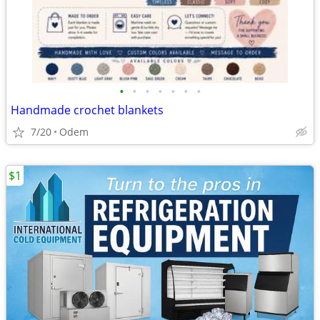
•
•
•
•
•
•
•
Handmade crochet blankets
7/20
Odem
$1