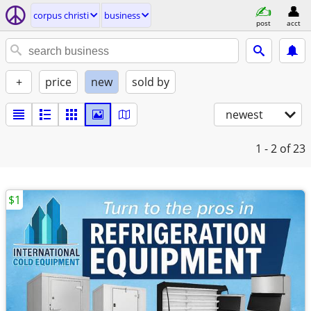
corpus christi
business
post
acct
+
price
new
sold by
newest
1 - 2
of 23
$1