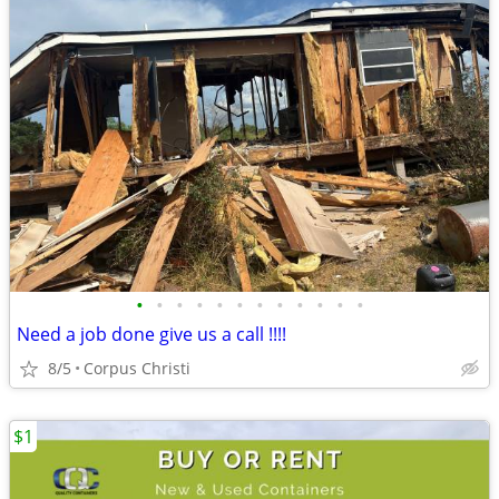
•
•
•
•
•
•
•
•
•
•
•
•
Need a job done give us a call !!!!
8/5
Corpus Christi
$1