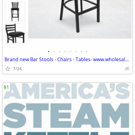
•
•
•
•
•
•
•
•
Brand new Bar Stools - Chairs - Tables- www.wholesalebarstoolclub.com
7/24
$1