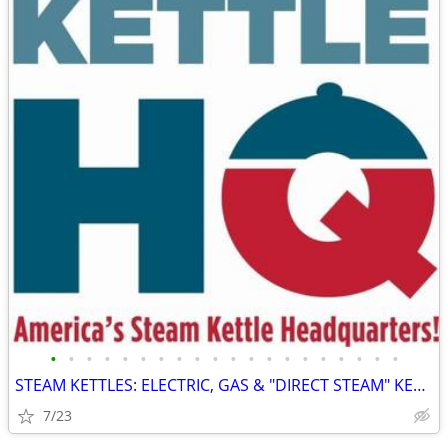
•
•
•
•
•
•
•
•
•
•
•
•
•
•
•
•
•
•
•
•
STEAM KETTLES: ELECTRIC, GAS & "DIRECT STEAM" KETTLE AVAILABLE N-O-W !
7/23