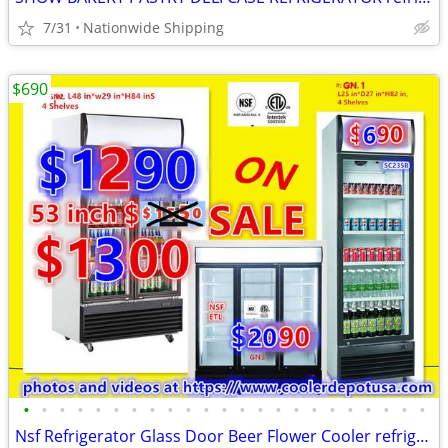
7/31
Nationwide Shipping
$690
•
•
•
•
•
•
•
•
•
•
•
•
•
•
•
•
•
•
•
•
•
•
•
Nsf Refrigerator Glass Door Beer Flower Cooler refrigerators RESTAURA