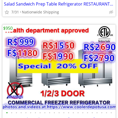
Salad Sandwich Prep Table Refrigerator RESTAURANT EQUIPMENT
7/31
Nationwide Shipping
$950
•
•
•
•
•
•
•
•
•
•
•
•
•
•
•
•
•
•
•
•
•
•
•