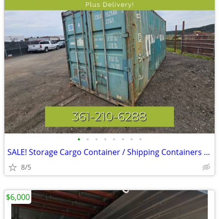
•
•
•
•
•
•
•
•
SALE! Storage Cargo Container / Shipping Containers / Conex Box
8/5
$6,000