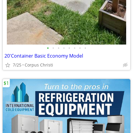
•
•
•
•
•
•
•
•
20'Container Basic Economy Model
7/25
Corpus Christi
$1