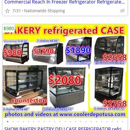
Commercial Reach In Freezer Refrigerator Refrigerated Cooler RESTAURAN
7/31
Nationwide Shipping
$980
•
•
•
•
•
•
•
•
•
•
•
•
•
•
•
•
•
•
•
•
•
•
•
SHOW BAKERY PASTRY DELI CASE REFRIGERATOR refrigerated RESTAURANT EQUI