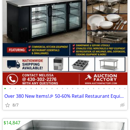
•
•
•
•
•
•
•
•
•
•
•
•
•
•
•
•
•
•
•
•
•
•
•
•
Over 380 New Items!🎉 50-60% Retail Restaurant Equipment & Essential
8/7
$14,847