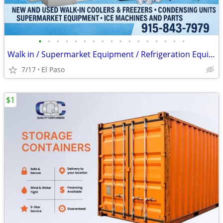
•
•
•
•
•
•
•
•
•
•
•
•
•
•
•
•
•
Walk in / Supermarket Equipment / Refrigeration Equipment / Ice Machin
7/17
El Paso
$1