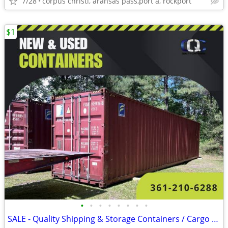
7/28
corpus christi, aransas pass,port a, rockport
$1
•
•
•
•
•
•
•
•
SALE - Quality Shipping & Storage Containers / Cargo Container