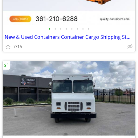
•
•
•
•
•
•
•
•
New & Used Containers Container Cargo Shipping Storage
7/15
$1