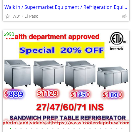
Walk in / Supermarket Equipment / Refrigeration Equipment / Ice Machin
7/31
El Paso
$990
•
•
•
•
•
•
•
•
•
•
•
•
•
•
•
•
•
•
•
•
•
•