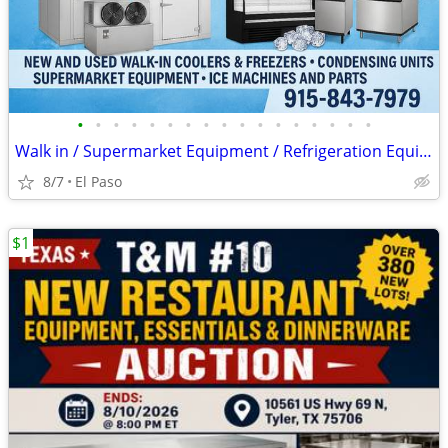
•
•
•
•
•
•
•
•
•
•
•
•
•
•
•
•
•
Walk in / Supermarket Equipment / Refrigeration Equipment / Ice Machin
8/7
El Paso
$1