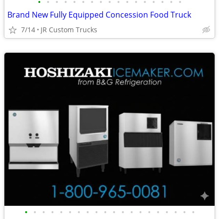
•
•
•
•
•
•
•
•
•
•
•
•
•
•
•
•
•
Brand New Fully Equipped Concession Food Truck
7/14
JR Custom Trucks
•
•
•
•
•
•
•
•
•
•
•
•
•
•
•
•
•
•
•
•