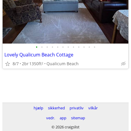
•
•
•
•
•
•
•
•
•
•
•
•
Lovely Qualicum Beach Cottage
8/7
2br
1350ft
Qualicum Beach
2
hjælp
sikkerhed
privatliv
vilkår
vedr.
app
sitemap
© 2026 craigslist