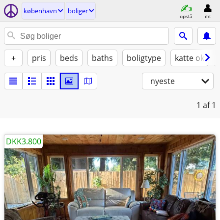
københavn
boliger
opslå
iht
+
pris
beds
baths
boligtype
katte ok
nyeste
1
af 1
DKK3.800