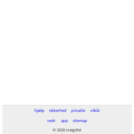
hjælp
sikkerhed
privatliv
vilkår
vedr.
app
sitemap
© 2026 craigslist