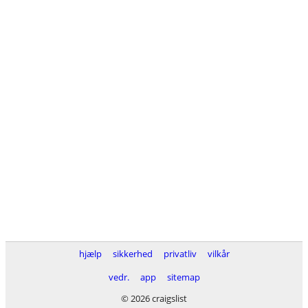
hjælp
sikkerhed
privatliv
vilkår
vedr.
app
sitemap
© 2026 craigslist