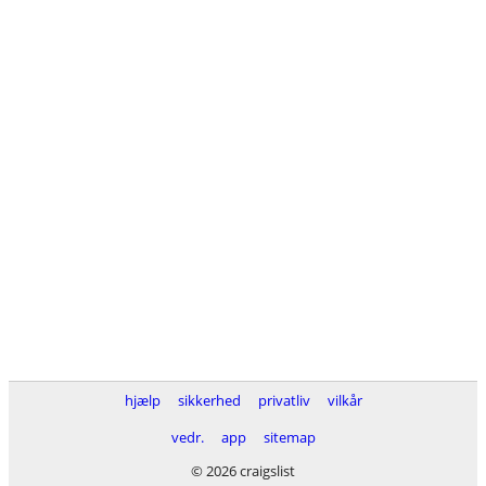
hjælp
sikkerhed
privatliv
vilkår
vedr.
app
sitemap
© 2026 craigslist