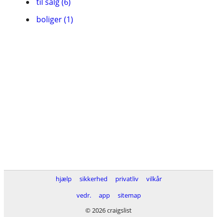
til salg (6)
boliger (1)
hjælp
sikkerhed
privatliv
vilkår
vedr.
app
sitemap
© 2026 craigslist