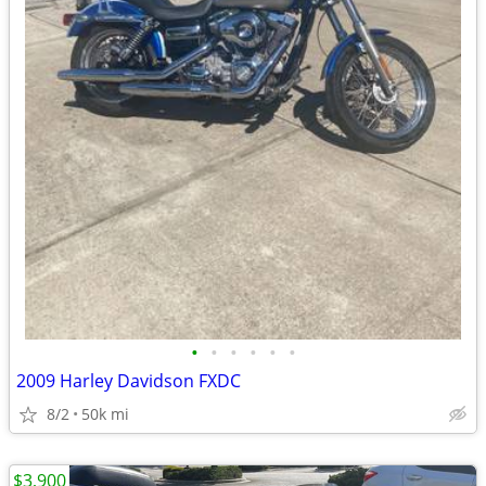
•
•
•
•
•
•
2009 Harley Davidson FXDC
8/2
50k mi
$3,900