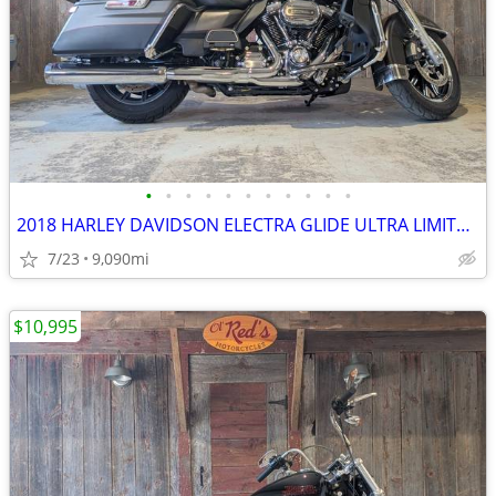
•
•
•
•
•
•
•
•
•
•
•
2018 HARLEY DAVIDSON ELECTRA GLIDE ULTRA LIMITED-FLHTK
7/23
9,090mi
$10,995