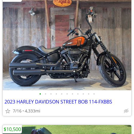
•
•
•
•
•
•
•
•
•
•
•
2023 HARLEY DAVIDSON STREET BOB 114-FXBBS
7/16
4,333mi
$10,500