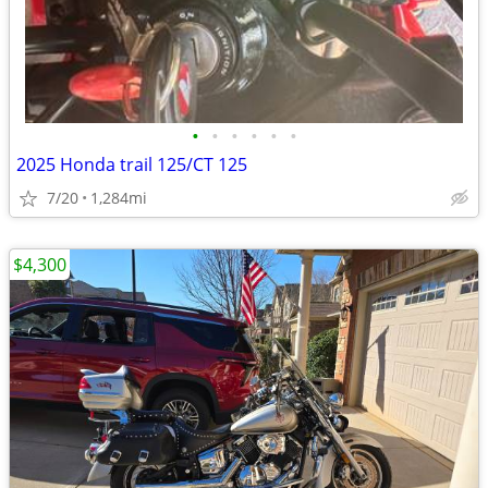
•
•
•
•
•
•
2025 Honda trail 125/CT 125
7/20
1,284mi
$4,300