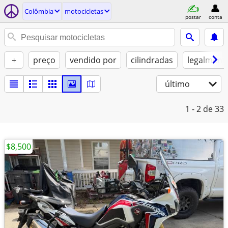
Colômbia
motocicletas
postar
conta
+
preço
vendido por
cilindradas
legalment
último
1 - 2
de 33
$8,500