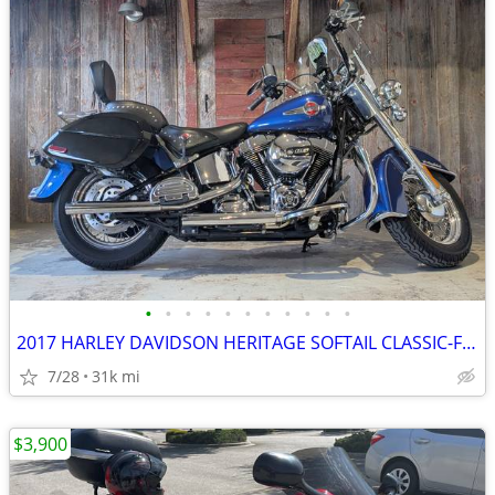
•
•
•
•
•
•
•
•
•
•
•
2017 HARLEY DAVIDSON HERITAGE SOFTAIL CLASSIC-FLSTC
7/28
31k mi
$3,900