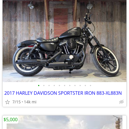
•
•
•
•
•
•
•
•
•
•
•
2017 HARLEY DAVIDSON SPORTSTER IRON 883-XL883N
7/15
14k mi
$5,000