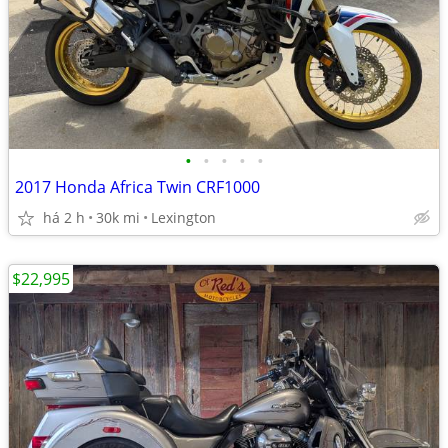
•
•
•
•
•
2017 Honda Africa Twin CRF1000
há 2 h
30k mi
Lexington
$22,995