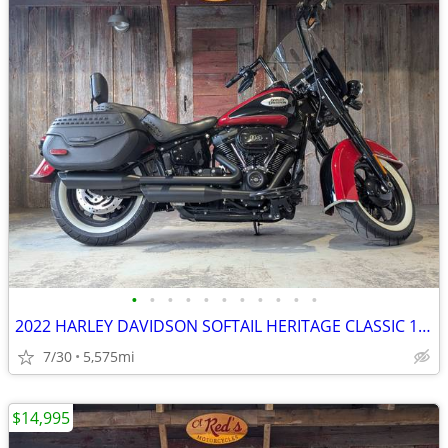
•
•
•
•
•
•
•
•
•
•
•
2022 HARLEY DAVIDSON SOFTAIL HERITAGE CLASSIC 114-FLHCS
7/30
5,575mi
$14,995