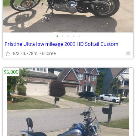
•
•
•
•
•
Pristine Ultra low mileage 2009 HD Softail Custom
8/2
3,778mi
Elloree
$5,000