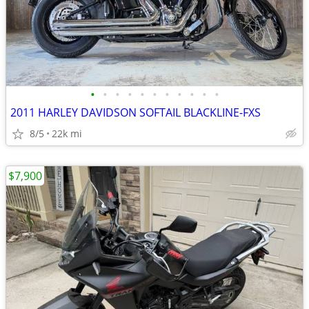
•
•
•
•
•
•
•
•
•
•
•
2011 HARLEY DAVIDSON SOFTAIL BLACKLINE-FXS
8/5
22k mi
$7,900