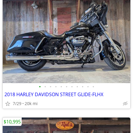
•
•
•
•
•
•
•
•
•
•
•
2018 HARLEY DAVIDSON STREET GLIDE-FLHX
7/29
20k mi
$10,995