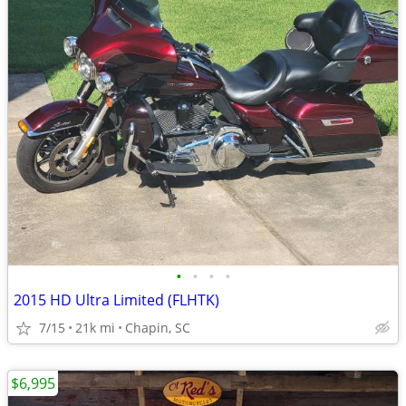
•
•
•
•
2015 HD Ultra Limited (FLHTK)
7/15
21k mi
Chapin, SC
$6,995