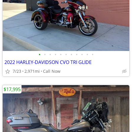
•
•
•
•
•
•
•
•
•
•
•
2022 HARLEY-DAVIDSON CVO TRI GLIDE
7/23
2,971mi
Call Now
$17,995