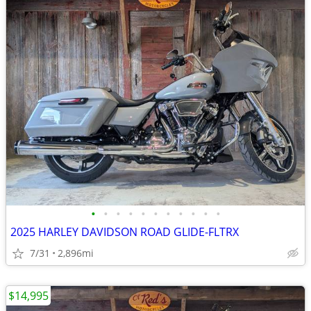
•
•
•
•
•
•
•
•
•
•
•
2025 HARLEY DAVIDSON ROAD GLIDE-FLTRX
7/31
2,896mi
$14,995