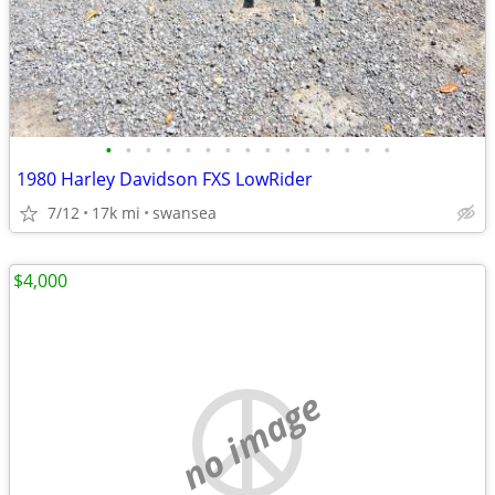
•
•
•
•
•
•
•
•
•
•
•
•
•
•
•
1980 Harley Davidson FXS LowRider
7/12
17k mi
swansea
$4,000
no image