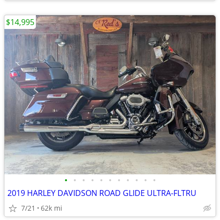
$14,995
•
•
•
•
•
•
•
•
•
•
•
2019 HARLEY DAVIDSON ROAD GLIDE ULTRA-FLTRU
7/21
62k mi