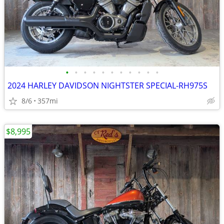
•
•
•
•
•
•
•
•
•
•
•
2024 HARLEY DAVIDSON NIGHTSTER SPECIAL-RH975S
8/6
357mi
$8,995