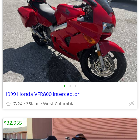
•
•
•
1999 Honda VFR800 Interceptor
7/24
25k mi
West Columbia
$32,955