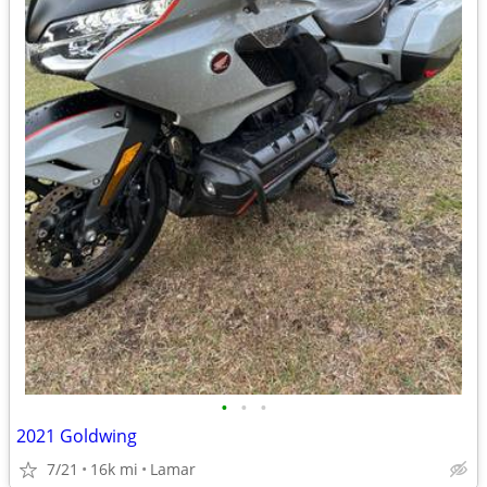
•
•
•
2021 Goldwing
7/21
16k mi
Lamar