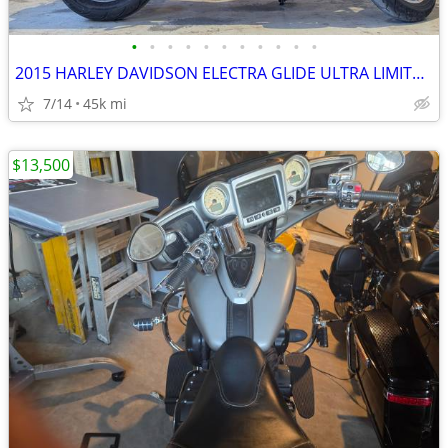
•
•
•
•
•
•
•
•
•
•
•
2015 HARLEY DAVIDSON ELECTRA GLIDE ULTRA LIMITED-FLHTK
7/14
45k mi
$13,500