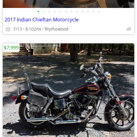
•
•
•
•
•
•
•
•
•
•
•
•
2017 Indian Chieftan Motorcycle
7/13
8,102mi
Blythewood
$7,999