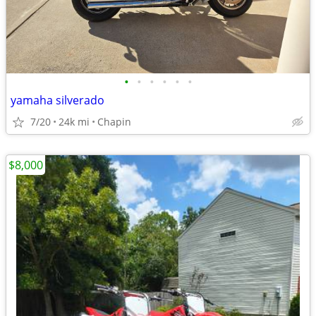
•
•
•
•
•
•
yamaha silverado
7/20
24k mi
Chapin
$8,000