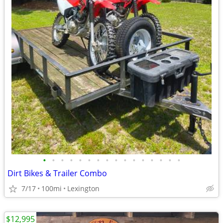
•
•
•
•
•
•
•
•
•
•
•
•
•
•
•
•
Dirt Bikes & Trailer Combo
7/17
100mi
Lexington
$12,995