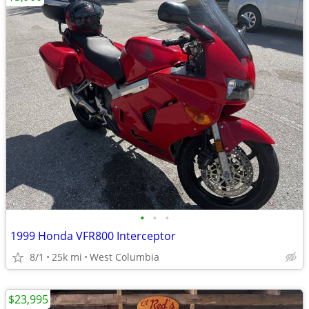
•
•
•
1999 Honda VFR800 Interceptor
8/1
25k mi
West Columbia
$23,995