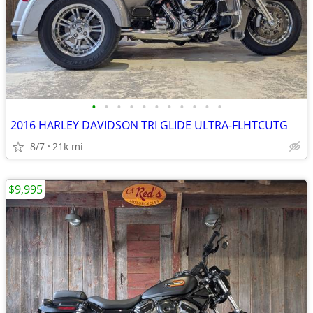
•
•
•
•
•
•
•
•
•
•
•
2016 HARLEY DAVIDSON TRI GLIDE ULTRA-FLHTCUTG
8/7
21k mi
$9,995