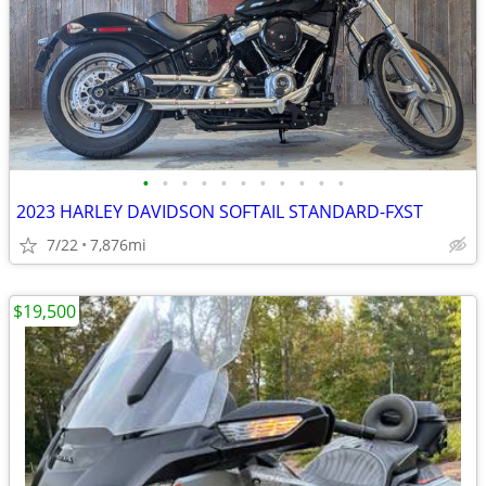
•
•
•
•
•
•
•
•
•
•
•
2023 HARLEY DAVIDSON SOFTAIL STANDARD-FXST
7/22
7,876mi
$19,500