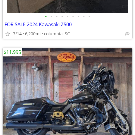
•
•
•
•
•
•
•
•
•
FOR SALE 2024 Kawasaki Z500
7/14
6,200mi
columbia, SC
$11,995