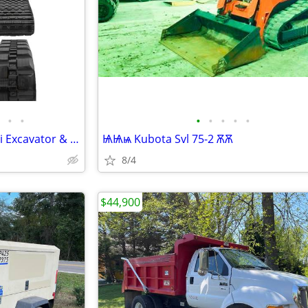
•
•
•
•
•
•
•
Rubber Tracks - Skid Steer, Mini Excavator & More | Best Prices
ѨѨѩ Kubota Svl 75-2 ѪѪ
8/4
$44,900