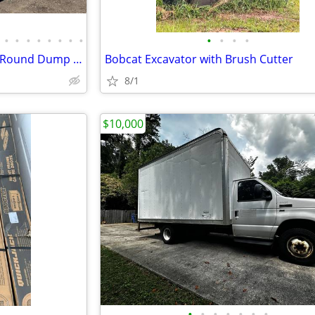
•
•
•
•
•
•
•
•
•
•
•
•
New Square, Elliptical and Half Round Dump Bodies For Sale
Bobcat Excavator with Brush Cutter
8/1
$10,000
•
•
•
•
•
•
•