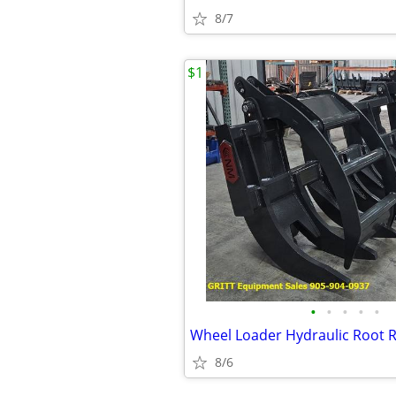
8/7
$1
•
•
•
•
•
Wheel Loader Hydraulic Root 
8/6