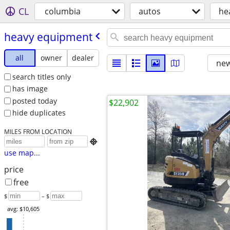
CL
columbia
autos
he
heavy equipment
all
owner
dealer
new
search titles only
has image
posted today
$22,902
hide duplicates
MILES FROM LOCATION

use map...
price
free
$
– $
avg: $10,605