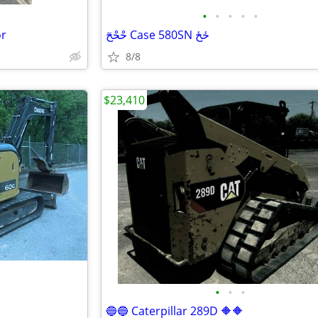
•
•
•
•
•
or
حْحْحٓ Case 580SN حٔحٔ
8/8
$23,410
•
•
•
🔵🔵 Caterpillar 289D 🔶🔶