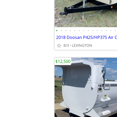
•
•
•
•
•
•
•
•
•
•
•
•
•
•
2018 Doosan P425/HP375 Air 
8/3
LEXINGTON
$12,500