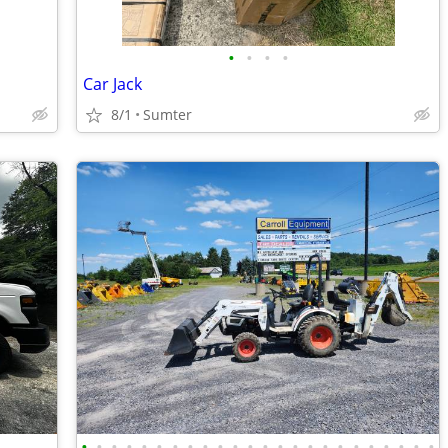
•
•
•
•
Car Jack
8/1
Sumter
•
•
•
•
•
•
•
•
•
•
•
•
•
•
•
•
•
•
•
•
•
•
•
•