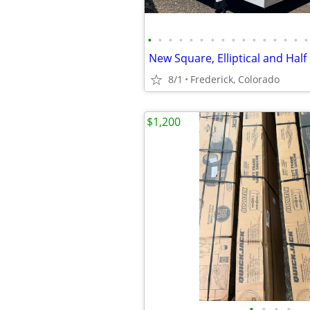
•
•
•
•
•
•
•
•
•
•
•
•
•
•
•
•
8/1
Frederick, Colorado
$1,200
•
•
•
•