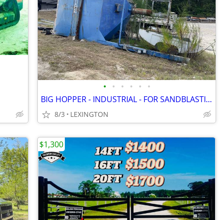
•
•
•
•
•
•
BIG HOPPER - INDUSTRIAL - FOR SANDBLASTING
8/3
LEXINGTON
$1,300