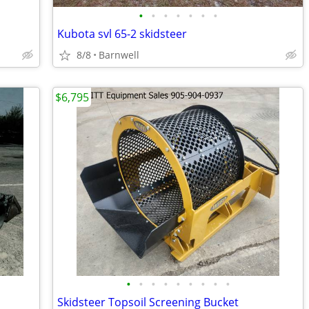
•
•
•
•
•
•
•
Kubota svl 65-2 skidsteer
8/8
Barnwell
$6,795
•
•
•
•
•
•
•
•
•
Skidsteer Topsoil Screening Bucket