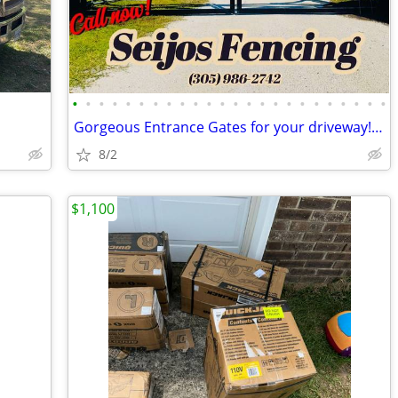
•
•
•
•
•
•
•
•
•
•
•
•
•
•
•
•
•
•
•
•
•
•
•
•
Gorgeous Entrance Gates for your driveway! Bi-Dual powder coated.
8/2
$1,100