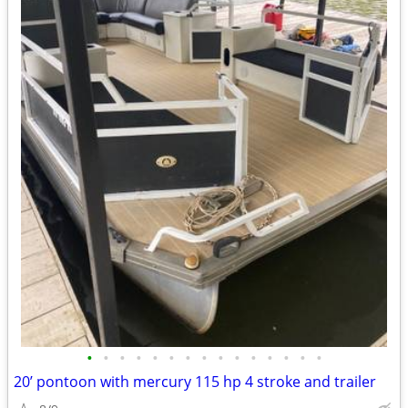
•
•
•
•
•
•
•
•
•
•
•
•
•
•
•
20’ pontoon with mercury 115 hp 4 stroke and trailer