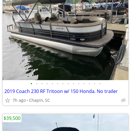
•
•
•
•
•
•
•
•
•
•
•
•
•
•
2019 Coach 230 RF Tritoon w/ 150 Honda. No trailer
7h ago
Chapin, SC
$39,500