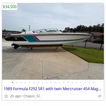
$34,500
•
•
•
•
•
•
•
•
•
•
•
•
•
•
•
•
•
•
•
•
1989 Formula F292 SR1 with twin Mercruiser 454 Magnum Bravo 1. No tra
2h ago
Chapin, SC