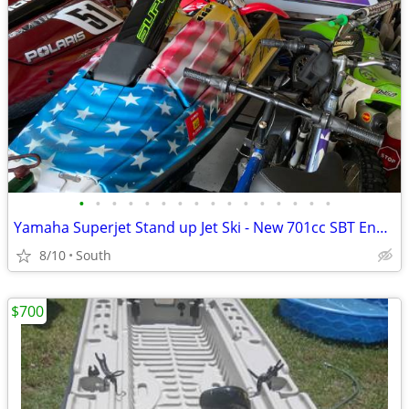
•
•
•
•
•
•
•
•
•
•
•
•
•
•
•
•
Yamaha Superjet Stand up Jet Ski - New 701cc SBT Engine - Runs Great
8/10
South
$700