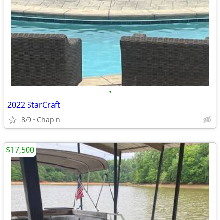
•
2022 StarCraft
8/9
Chapin
$17,500