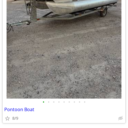
•
•
•
•
•
•
•
•
•
Pontoon Boat
8/9