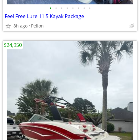
•
•
•
•
•
•
•
•
Feel Free Lure 11.5 Kayak Package
8h ago
Pelion
$24,950