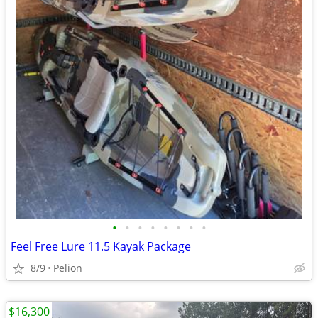
•
•
•
•
•
•
•
•
Feel Free Lure 11.5 Kayak Package
8/9
Pelion
$16,300