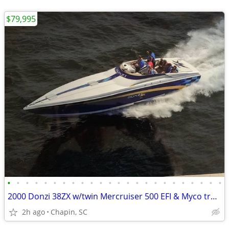
$79,995
•
•
•
•
•
•
•
•
•
•
•
•
•
•
•
•
•
•
•
•
•
•
•
•
2000 Donzi 38ZX w/twin Mercruiser 500 EFI & Myco trailer.
2h ago
Chapin, SC