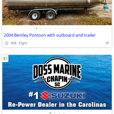
•
•
•
•
•
•
•
•
•
•
2004 Bentley Pontoon with outboard and trailer
8/8
Elgin
$1
•
•
•
•