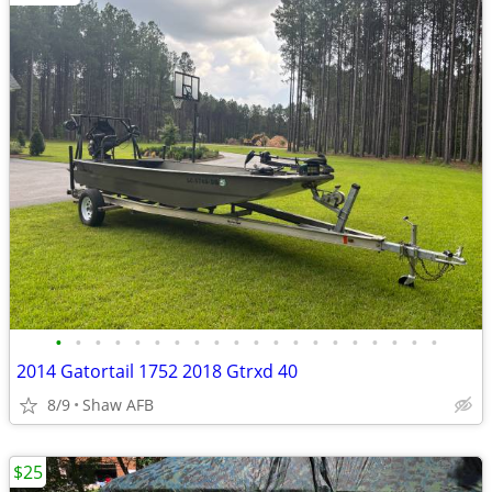
•
•
•
•
•
•
•
•
•
•
•
•
•
•
•
•
•
•
•
•
2014 Gatortail 1752 2018 Gtrxd 40
8/9
Shaw AFB
$25