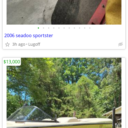
•
•
•
•
•
•
•
•
•
•
•
2006 seadoo sportster
3h ago
Lugoff
$13,000