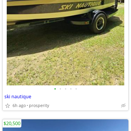
•
•
•
•
•
ski nautique
6h ago
prosperity
$20,500