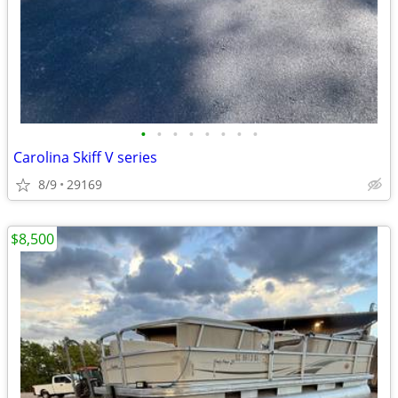
•
•
•
•
•
•
•
•
Carolina Skiff V series
8/9
29169
$8,500