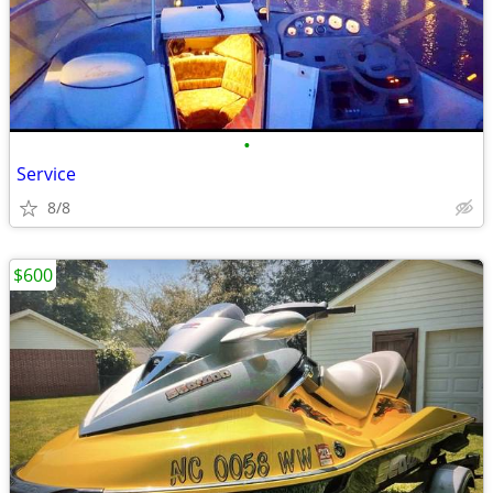
•
Service
8/8
$600