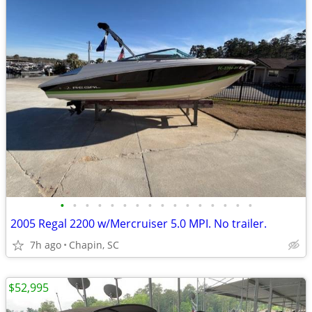
•
•
•
•
•
•
•
•
•
•
•
•
•
•
•
•
2005 Regal 2200 w/Mercruiser 5.0 MPI. No trailer.
7h ago
Chapin, SC
$52,995