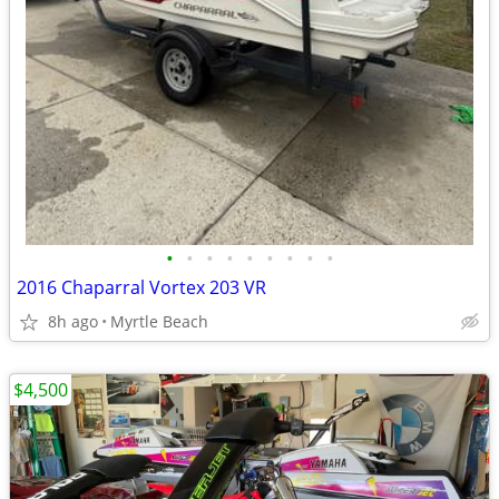
•
•
•
•
•
•
•
•
•
2016 Chaparral Vortex 203 VR
8h ago
Myrtle Beach
$4,500