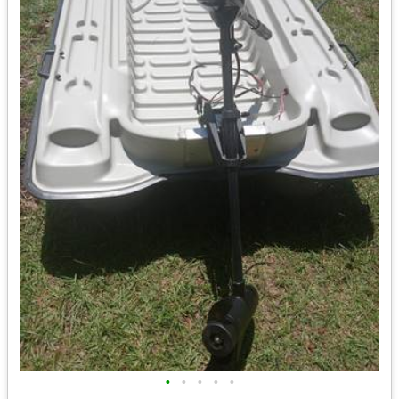
•
•
•
•
•