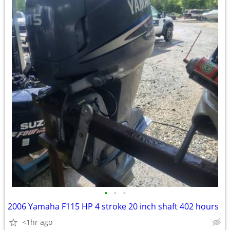
•
•
•
2006 Yamaha F115 HP 4 stroke 20 inch shaft 402 hours
<1hr ago