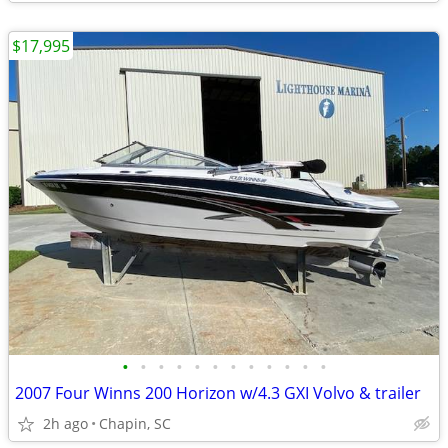
$17,995
•
•
•
•
•
•
•
•
•
•
•
•
2007 Four Winns 200 Horizon w/4.3 GXI Volvo & trailer
2h ago
Chapin, SC