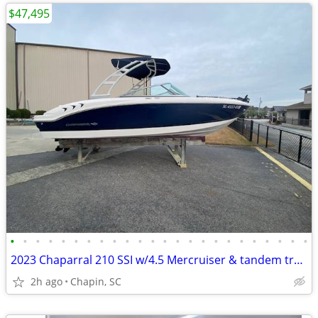
$47,495
•
•
•
•
•
•
•
•
•
•
•
•
•
•
•
•
•
•
•
•
•
•
•
•
2023 Chaparral 210 SSI w/4.5 Mercruiser & tandem trailer.
2h ago
Chapin, SC