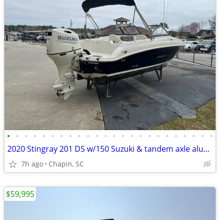
•
•
•
•
•
•
•
•
•
•
•
•
•
•
•
•
•
•
•
•
•
•
•
•
2020 Stingray 201 DS w/150 Suzuki & tandem axle aluminum trailer
7h ago
Chapin, SC
$59,995