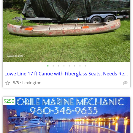
•
•
•
•
•
•
•
•
Lowe Line 17 ft Canoe with Fiberglass Seats, Needs Repairs
8/8
Lexington
$250