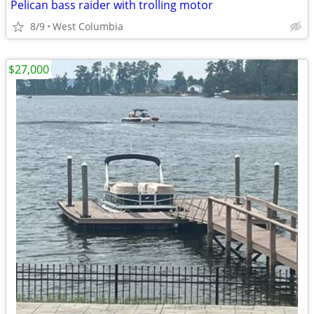
Pelican bass raider with trolling motor
8/9
West Columbia
$27,000