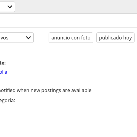
evos
anuncio con foto
publicado hoy
te:
lia
otified when new postings are available
egoría: