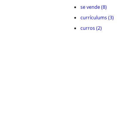
se vende (8)
currículums (3)
curros (2)