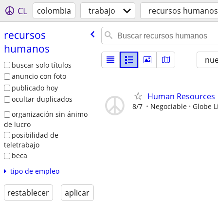
CL
colombia
trabajo
recursos humanos
recursos
humanos
nu
buscar solo títulos
anuncio con foto
publicado hoy
Human Resources
ocultar duplicados
8/7
Negociable
Globe Li
organización sin ánimo
de lucro
posibilidad de
teletrabajo
beca
tipo de empleo
restablecer
aplicar