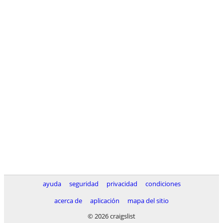
ayuda
seguridad
privacidad
condiciones
acerca de
aplicación
mapa del sitio
© 2026 craigslist