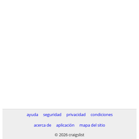
ayuda
seguridad
privacidad
condiciones
acerca de
aplicación
mapa del sitio
© 2026 craigslist