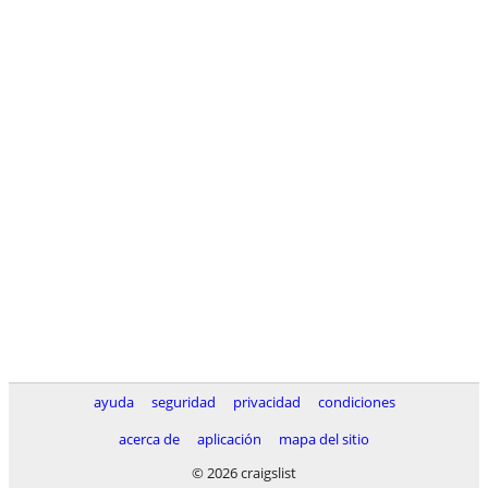
ayuda
seguridad
privacidad
condiciones
acerca de
aplicación
mapa del sitio
© 2026 craigslist