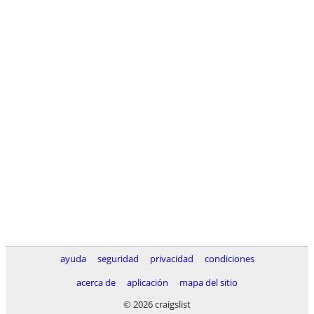
ayuda
seguridad
privacidad
condiciones
acerca de
aplicación
mapa del sitio
© 2026 craigslist