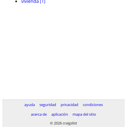
vivienda (1)
ayuda
seguridad
privacidad
condiciones
acerca de
aplicación
mapa del sitio
© 2026 craigslist