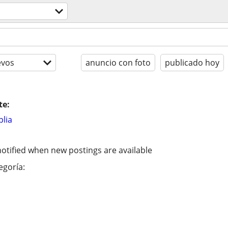
evos
anuncio con foto
publicado hoy
te:
lia
otified when new postings are available
egoría: