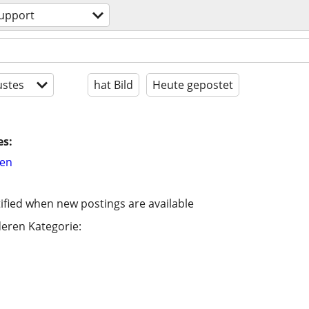
upport
stes
hat Bild
Heute gepostet
es:
hen
ified when new postings are available
eren Kategorie: