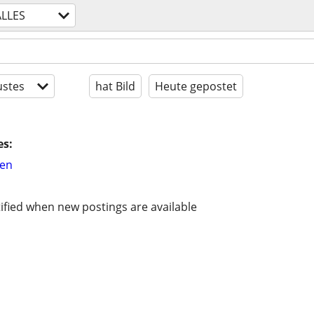
ALLES
stes
hat Bild
Heute gepostet
es:
hen
ified when new postings are available