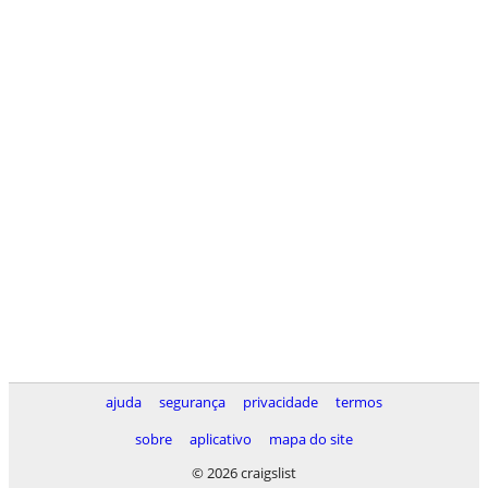
ajuda
segurança
privacidade
termos
sobre
aplicativo
mapa do site
© 2026 craigslist