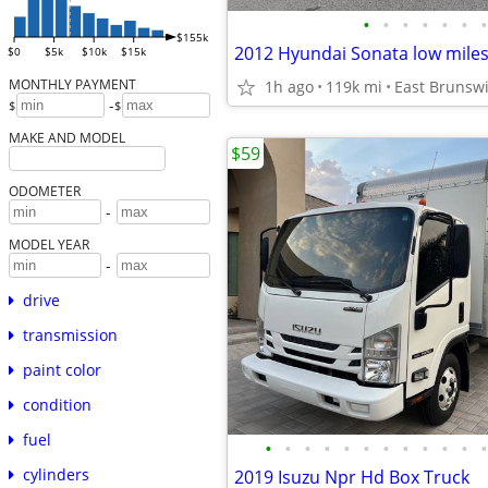
•
•
•
•
•
•
•
$155k
2012 Hyundai Sonata low mile
$0
$5k
$10k
$15k
MONTHLY PAYMENT
1h ago
119k mi
East Brunsw
-
$
$
MAKE AND MODEL
$59
ODOMETER
-
MODEL YEAR
-
drive
transmission
paint color
condition
fuel
•
•
•
•
•
•
•
•
•
•
•
•
cylinders
2019 Isuzu Npr Hd Box Truck