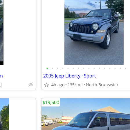
•
•
•
•
•
•
•
•
•
•
•
•
•
•
•
•
7m
2005 Jeep Liberty · Sport
J
4h ago
135k mi
North Brunswick
$19,500