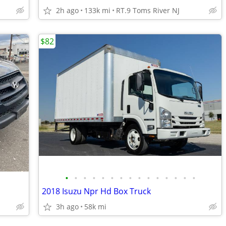
2h ago
133k mi
RT.9 Toms River NJ
$82
•
•
•
•
•
•
•
•
•
•
•
•
•
•
•
2018 Isuzu Npr Hd Box Truck
3h ago
58k mi