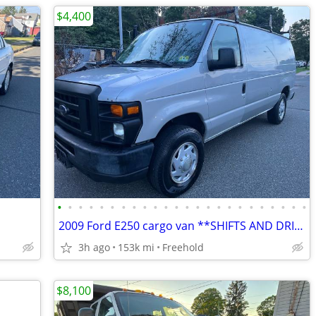
$4,400
•
•
•
•
•
•
•
•
•
•
•
•
•
•
•
•
•
•
•
•
•
•
•
•
2009 Ford E250 cargo van **SHIFTS AND DRIVES GREAT**must see and drive
3h ago
153k mi
Freehold
$8,100