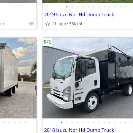
•
•
•
•
•
•
•
•
•
•
•
•
s
2019 Isuzu Npr Hd Dump Truck
ick
1h ago
58k mi
$76
•
•
•
•
•
•
•
•
•
•
•
•
•
•
•
•
•
•
•
2018 Isuzu Npr Hd Dump Truck