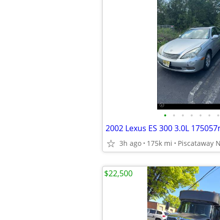
•
•
•
•
•
•
•
2002 Lexus ES 300 3.0L 17505
3h ago
175k mi
Piscataway N
$22,500