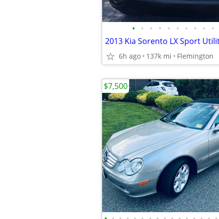
•
•
•
•
•
•
•
•
•
•
2013 Kia Sorento LX Sport Utili
6h ago
137k mi
Flemington
$7,500
•
•
•
•
•
•
•
•
•
•
•
•
•
•
•
•