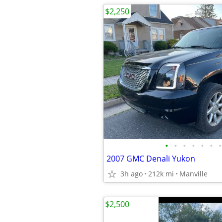
$2,250
•
•
•
•
•
•
•
2007 GMC Denali Yukon
3h ago
212k mi
Manville
$2,500