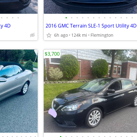
•
•
•
•
•
•
•
•
•
•
•
•
•
•
•
•
•
ty 4D
2016 GMC Terrain SLE-1 Sport Utility 4D
6h ago
124k mi
Flemington
$3,700
•
•
•
•
•
•
•
•
•
•
•
•
•
•
•
•
•
•
•
•
•
•