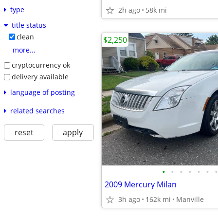
type
2h ago
58k mi
title status
clean
$2,250
more...
cryptocurrency ok
delivery available
language of posting
related searches
reset
apply
•
•
•
•
•
•
•
2009 Mercury Milan
3h ago
162k mi
Manville