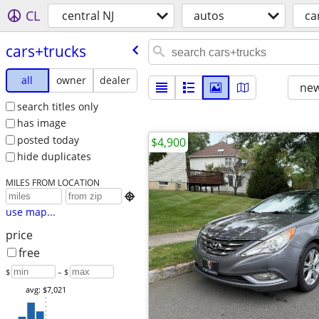
CL
central NJ
autos
ca
cars+trucks
all
owner
dealer
new
search titles only
has image
posted today
$4,900
hide duplicates
MILES FROM LOCATION

use map...
price
free
$
– $
avg: $7,021