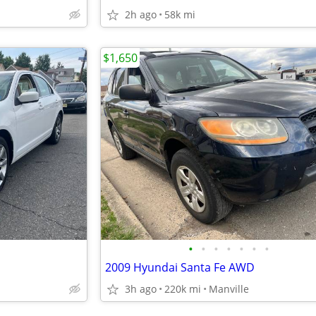
2h ago
58k mi
$1,650
•
•
•
•
•
•
•
2009 Hyundai Santa Fe AWD
3h ago
220k mi
Manville