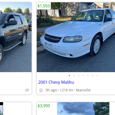
$1,950
•
•
•
•
•
•
•
2001 Chevy Malibu
3h ago
121k mi
Manville
$3,999