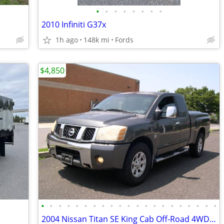
•
•
•
•
•
•
•
•
2010 Infiniti G37x
1h ago
148k mi
Fords
$4,850
•
•
•
•
•
•
•
•
•
•
•
•
•
•
•
•
•
•
•
•
•
2004 Nissan Titan SE King Cab Off-Road 4WD Pick-Up