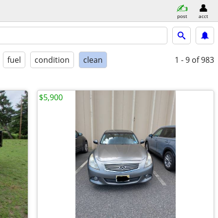
post
acct
fuel
condition
clean
1 - 9
of 983
$5,900