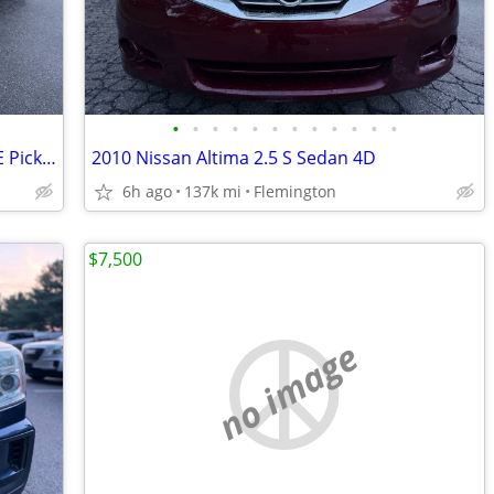
•
•
•
•
•
•
•
•
•
•
•
•
2012 GMC Sierra 1500 Extended Cab SLE Pickup 4D 6 1/2 ft
2010 Nissan Altima 2.5 S Sedan 4D
6h ago
137k mi
Flemington
$7,500
no image