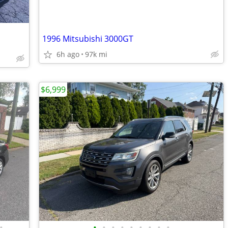
1996 Mitsubishi 3000GT
6h ago
97k mi
$6,999
•
•
•
•
•
•
•
•
•
•