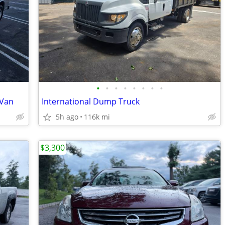
•
•
•
•
•
•
•
•
 Van
International Dump Truck
5h ago
116k mi
$3,300