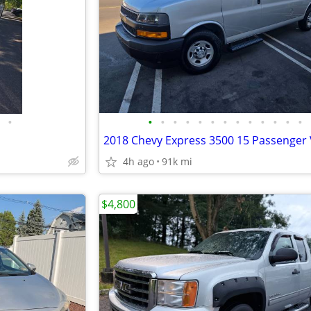
•
•
•
•
•
•
•
•
•
•
•
•
•
•
2018 Chevy Express 3500 15 Passenger
4h ago
91k mi
$4,800