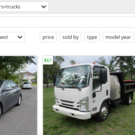
rs+trucks
est
price
sold by
type
model year
$61