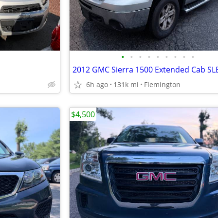
•
•
•
•
•
•
•
•
•
6h ago
131k mi
Flemington
$4,500