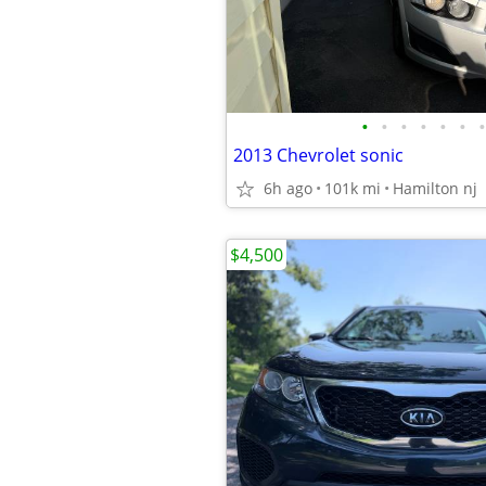
•
•
•
•
•
•
•
2013 Chevrolet sonic
6h ago
101k mi
Hamilton nj
$4,500