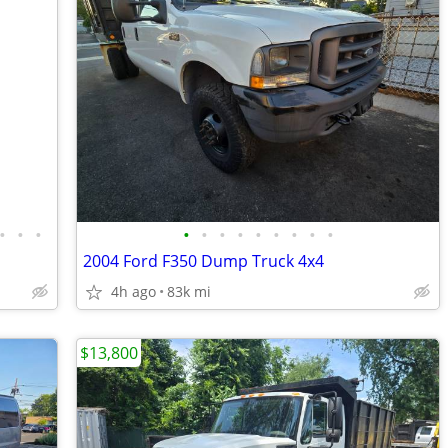
•
•
•
•
•
•
•
•
•
•
•
•
2004 Ford F350 Dump Truck 4x4
4h ago
83k mi
$13,800