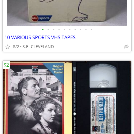
•
•
•
•
•
•
•
•
•
•
10 VARIOUS SPORTS VHS TAPES
8/2
S.E. CLEVELAND
$2