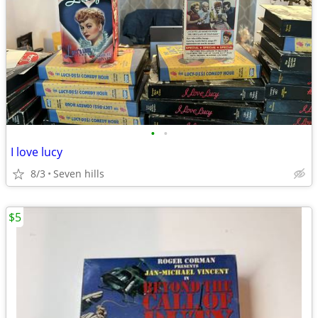
•
•
I love lucy
8/3
Seven hills
$5