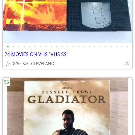
•
•
•
•
•
•
•
•
•
•
•
•
•
•
•
•
•
•
•
•
•
•
•
24 MOVIES ON VHS "VHS SS"
8/5
S.E. CLEVELAND
$5