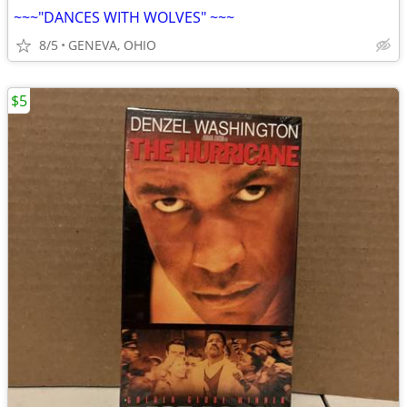
~~~"DANCES WITH WOLVES" ~~~
8/5
GENEVA, OHIO
$5