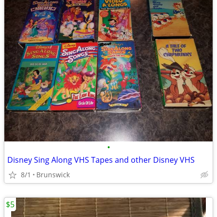
•
Disney Sing Along VHS Tapes and other Disney VHS
8/1
Brunswick
$5