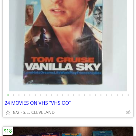
•
•
•
•
•
•
•
•
•
•
•
•
•
•
•
•
•
•
•
•
•
•
•
24 MOVIES ON VHS "VHS OO"
8/2
S.E. CLEVELAND
$18