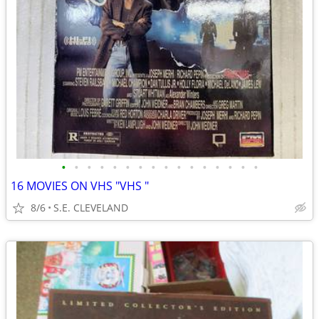
•
•
•
•
•
•
•
•
•
•
•
•
•
•
•
•
16 MOVIES ON VHS "VHS "
8/6
S.E. CLEVELAND