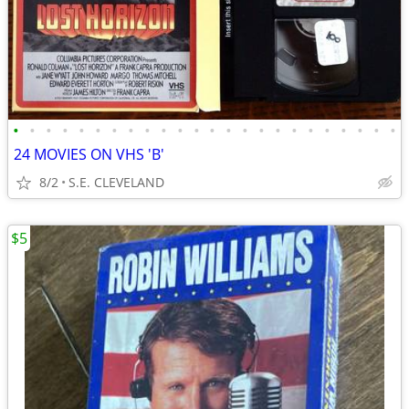
•
•
•
•
•
•
•
•
•
•
•
•
•
•
•
•
•
•
•
•
•
•
•
•
24 MOVIES ON VHS 'B'
8/2
S.E. CLEVELAND
$5