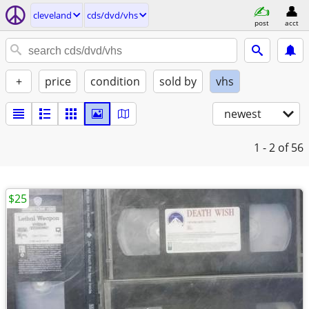
cleveland
cds/dvd/vhs
post
acct
+
price
condition
sold by
vhs
newest
1 - 2
of 56
$25