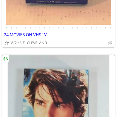
•
•
•
•
•
•
•
•
•
•
•
•
•
•
•
•
•
•
•
•
•
•
•
24 MOVIES ON VHS 'A'
8/2
S.E. CLEVELAND
$5