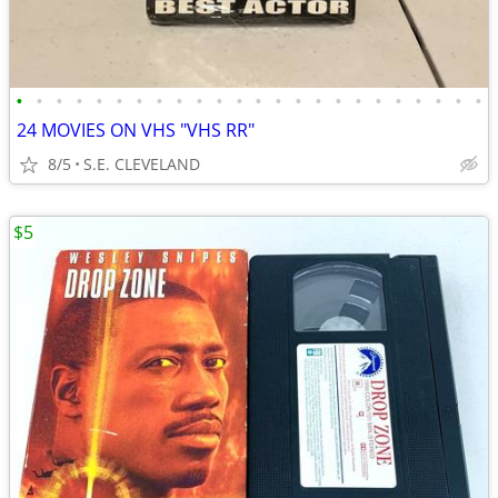
•
•
•
•
•
•
•
•
•
•
•
•
•
•
•
•
•
•
•
•
•
•
•
•
24 MOVIES ON VHS "VHS RR"
8/5
S.E. CLEVELAND
$5