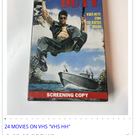
•
•
•
•
•
•
•
•
•
•
•
•
•
•
•
•
•
•
•
•
•
•
•
•
24 MOVIES ON VHS "VHS HH"