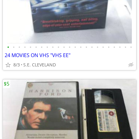
•
•
•
•
•
•
•
•
•
•
•
•
•
•
•
•
•
•
•
•
•
•
•
24 MOVIES ON VHS "VHS EE"
8/3
S.E. CLEVELAND
$5