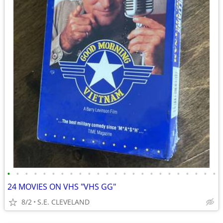
•
•
•
•
•
•
•
•
•
•
•
•
•
•
•
•
•
•
•
•
•
•
•
•
24 MOVIES ON VHS "VHS GG"
8/2
S.E. CLEVELAND