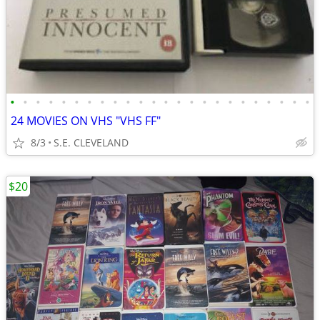
•
•
•
•
•
•
•
•
•
•
•
•
•
•
•
•
•
•
•
•
•
•
•
•
24 MOVIES ON VHS "VHS FF"
8/3
S.E. CLEVELAND
$20