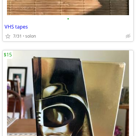
•
VHS tapes
7/31
solon
$15