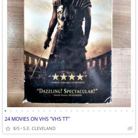
•
•
•
•
•
•
•
•
•
•
•
•
•
•
•
•
•
•
•
•
•
•
•
•
24 MOVIES ON VHS "VHS TT"
8/5
S.E. CLEVELAND