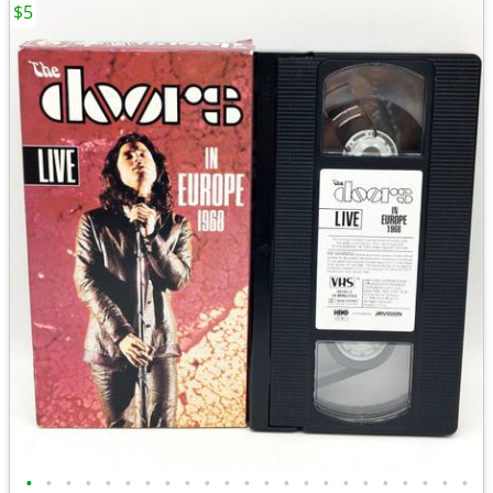
$5
•
•
•
•
•
•
•
•
•
•
•
•
•
•
•
•
•
•
•
•
•
•
•