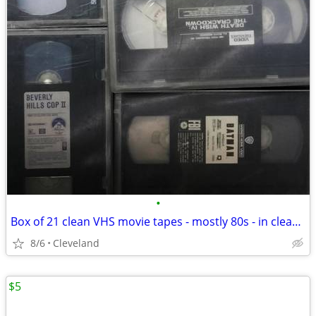
•
Box of 21 clean VHS movie tapes - mostly 80s - in clear plastic clamshell
8/6
Cleveland
$5