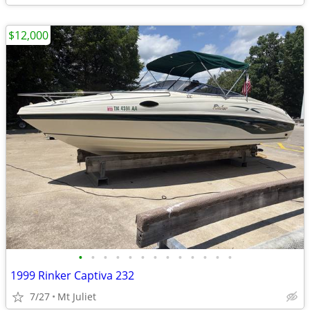
$12,000
•
•
•
•
•
•
•
•
•
•
•
•
•
1999 Rinker Captiva 232
7/27
Mt Juliet