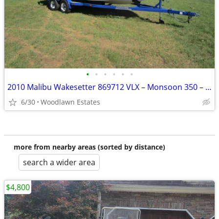
•
•
•
•
•
•
2010 Malibu Wakesetter 869712 VLX – Monsoon 350 – Fully Loaded!
6/30
Woodlawn Estates
more from nearby areas (sorted by distance)
search a wider area
$4,800