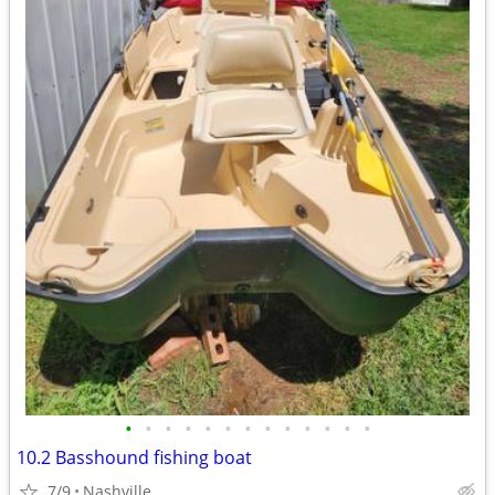
•
•
•
•
•
•
•
•
•
•
•
•
•
10.2 Basshound fishing boat
7/9
Nashville