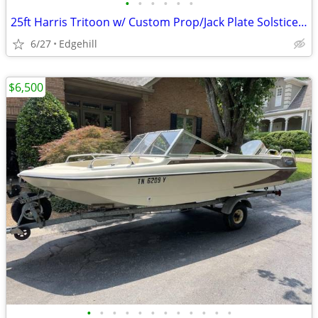
•
•
•
•
•
•
25ft Harris Tritoon w/ Custom Prop/Jack Plate Solstice 350HP 687712
6/27
Edgehill
$6,500
•
•
•
•
•
•
•
•
•
•
•
•