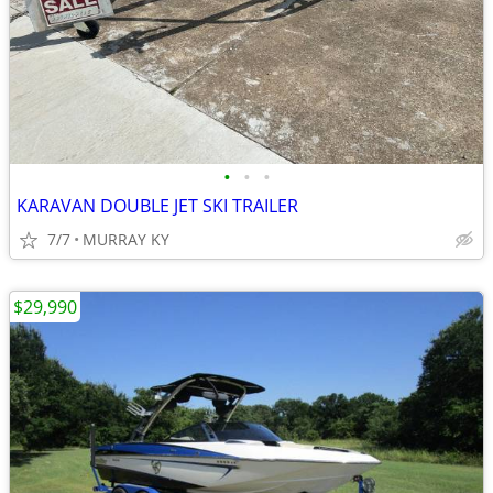
•
•
•
KARAVAN DOUBLE JET SKI TRAILER
7/7
MURRAY KY
$29,990