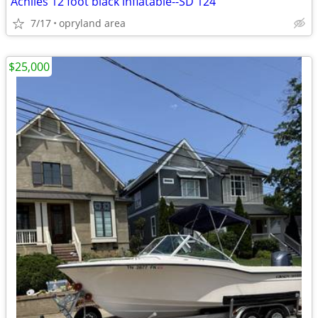
Achiles 12 foot black inflatable--SD 124
7/17
opryland area
$25,000