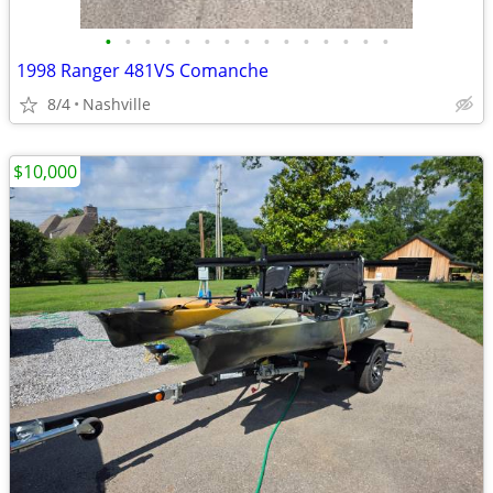
•
•
•
•
•
•
•
•
•
•
•
•
•
•
•
1998 Ranger 481VS Comanche
8/4
Nashville
$10,000