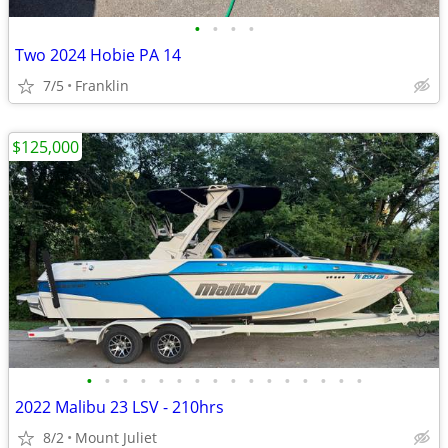
•
•
•
•
Two 2024 Hobie PA 14
7/5
Franklin
$125,000
•
•
•
•
•
•
•
•
•
•
•
•
•
•
•
•
2022 Malibu 23 LSV - 210hrs
8/2
Mount Juliet