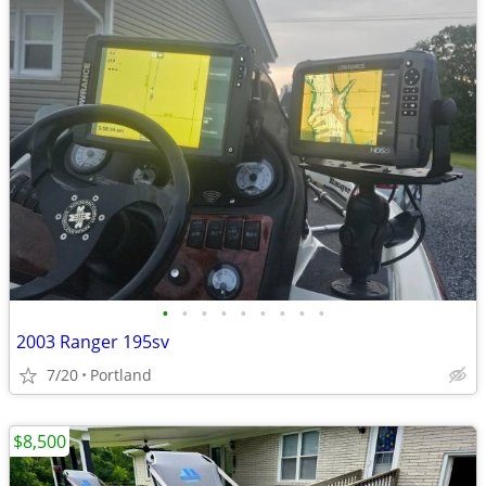
•
•
•
•
•
•
•
•
•
2003 Ranger 195sv
7/20
Portland
$8,500