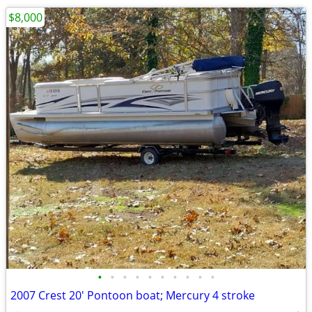
$8,000
•
•
•
•
•
•
•
•
•
•
2007 Crest 20' Pontoon boat; Mercury 4 stroke