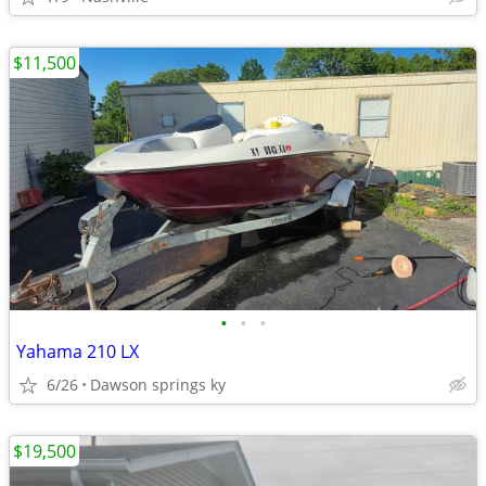
$11,500
•
•
•
Yahama 210 LX
6/26
Dawson springs ky
$19,500