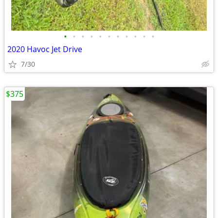
•
•
•
•
•
•
•
•
•
•
•
2020 Havoc Jet Drive
7/30
$375