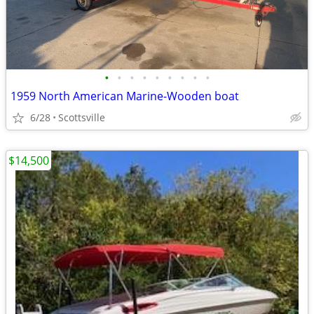
•
•
•
•
•
•
•
•
•
1959 North American Marine-Wooden boat
6/28
Scottsville
$14,500