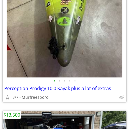
•
•
•
•
•
Perception Prodigy 10.0 Kayak plus a lot of extras
8/7
Murfreesboro
$13,500