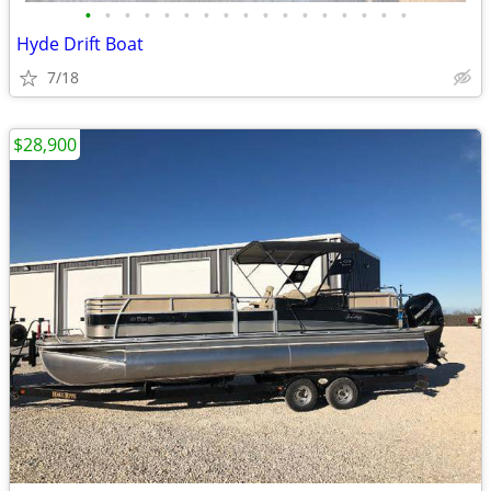
•
•
•
•
•
•
•
•
•
•
•
•
•
•
•
•
•
Hyde Drift Boat
7/18
$28,900