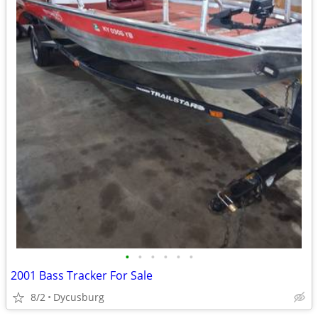
•
•
•
•
•
•
2001 Bass Tracker For Sale
8/2
Dycusburg