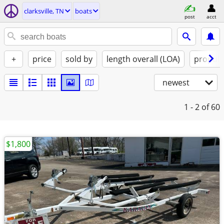
clarksville, TN
boats
post
acct
+
price
sold by
length overall (LOA)
propuls
newest
1 - 2
of 60
$1,800