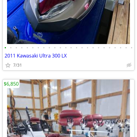
•
•
•
•
•
•
•
•
•
•
•
•
•
•
•
•
•
•
•
•
•
•
•
•
2011 Kawasaki Ultra 300 LX
7/31
$6,850