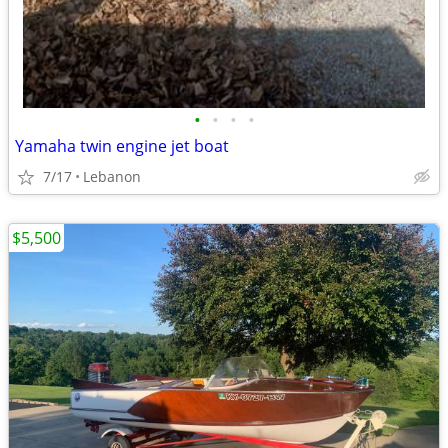
•
•
•
•
Yamaha twin engine jet boat
7/17
Lebanon
$5,500