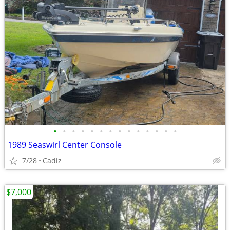
•
•
•
•
•
•
•
•
•
•
•
•
•
•
1989 Seaswirl Center Console
7/28
Cadiz
$7,000