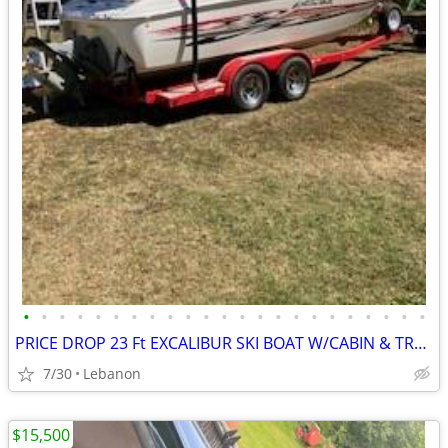
•
•
•
•
•
•
•
•
•
•
•
•
•
•
•
•
•
•
•
•
•
•
•
PRICE DROP 23 Ft EXCALIBUR SKI BOAT W/CABIN & TRAILER
7/30
Lebanon
$15,500