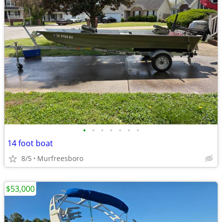
•
•
•
•
•
•
•
14 foot boat
8/5
Murfreesboro
$53,000