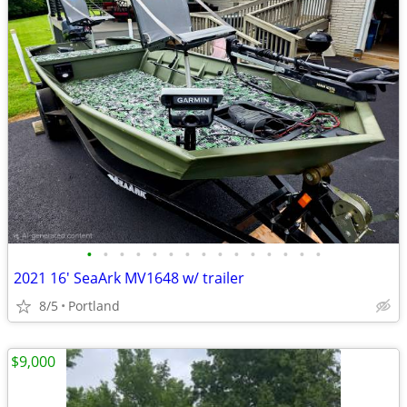
•
•
•
•
•
•
•
•
•
•
•
•
•
•
•
2021 16' SeaArk MV1648 w/ trailer
8/5
Portland
$9,000