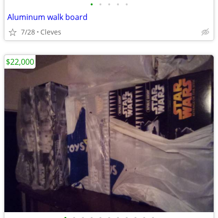
•
•
•
•
•
Aluminum walk board
7/28
Cleves
$22,000