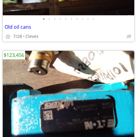
•
•
•
•
•
•
•
•
•
•
Old oil cans
7/28
Cleves
$123,456