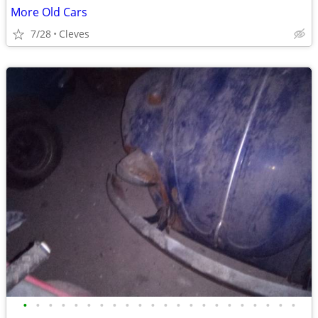
More Old Cars
7/28
Cleves
•
•
•
•
•
•
•
•
•
•
•
•
•
•
•
•
•
•
•
•
•
•