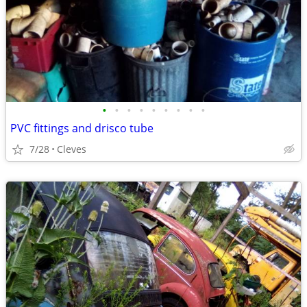
•
•
•
•
•
•
•
•
•
PVC fittings and drisco tube
7/28
Cleves