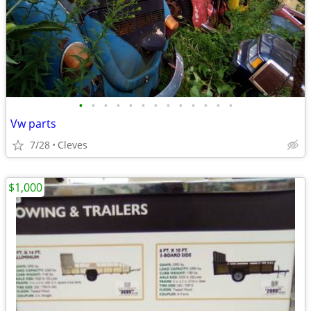
•
•
•
•
•
•
•
•
•
•
•
•
•
Vw parts
7/28
Cleves
$1,000