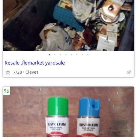
•
•
•
•
•
•
•
•
Resale ,flemarket yardsale
7/28
Cleves
$5