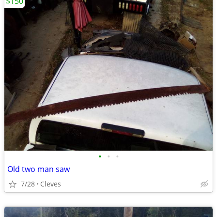
$150
•
•
•
Old two man saw
7/28
Cleves