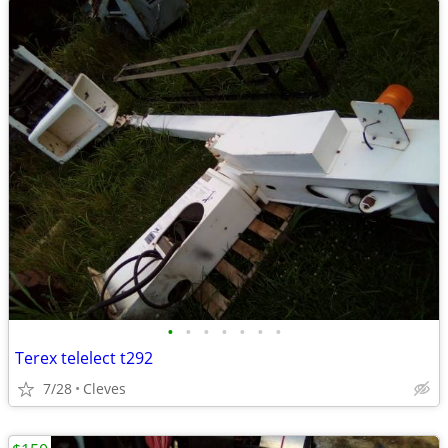
•
•
•
•
•
•
•
Terex telelect t292
7/28
Cleves