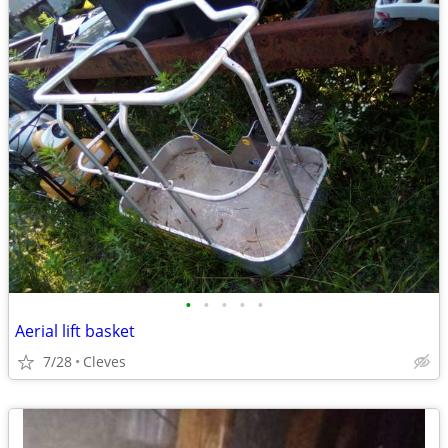
•
•
•
•
•
Aerial lift basket
7/28
Cleves