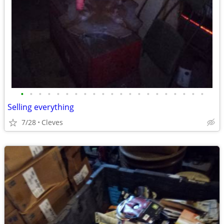
•
•
•
•
•
•
•
•
•
•
•
•
•
•
•
•
•
•
•
•
•
Selling everything
7/28
Cleves