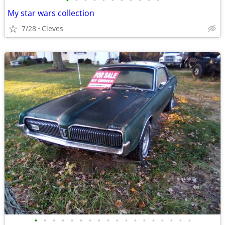
•
•
•
•
•
•
•
•
•
•
•
My star wars collection
7/28
Cleves
•
•
•
•
•
•
•
•
•
•
•
•
•
•
•
•
•
•