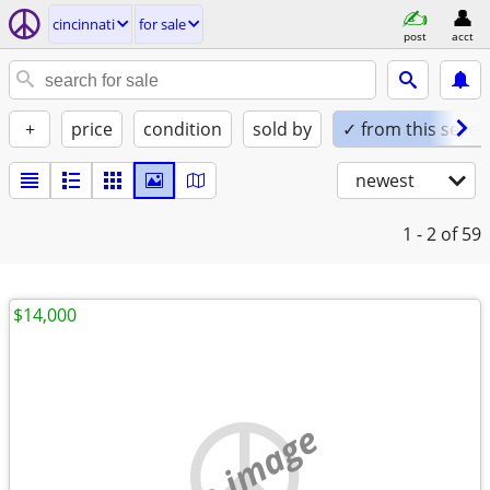
cincinnati
for sale
post
acct
+
price
condition
sold by
✓ from this seller
newest
1 - 2
of 59
$14,000
no image