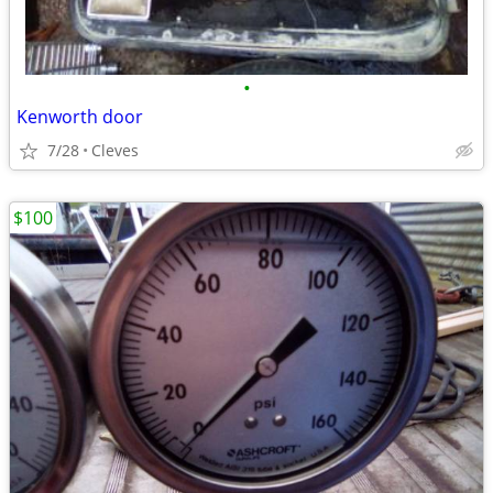
•
Kenworth door
7/28
Cleves
$100