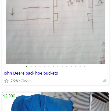
•
•
•
•
•
•
•
•
•
•
•
•
•
•
John Deere back hoe buckets
7/28
Cleves
$2,000