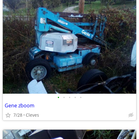
•
•
•
•
•
Gene zboom
7/28
Cleves