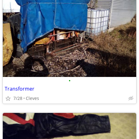
•
Transformer
7/28
Cleves