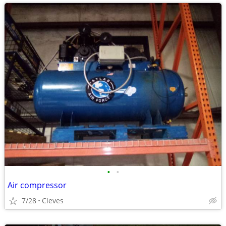
•
•
Air compressor
7/28
Cleves