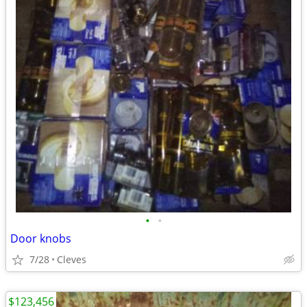
•
•
Door knobs
7/28
Cleves
$123,456