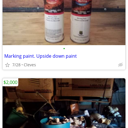
•
Marking paint. Upside down paint
7/28
Cleves
$2,000