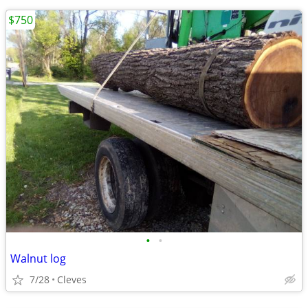
$750
•
•
Walnut log
7/28
Cleves