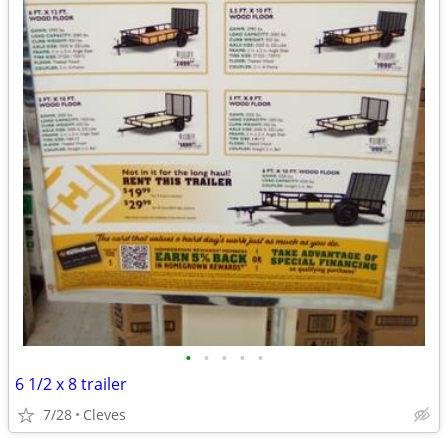
•
•
•
•
•
6 1/2 x 8 trailer
7/28
Cleves