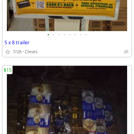
•
•
•
•
•
•
•
•
5 x 8 trailer
7/28
Cleves
$15