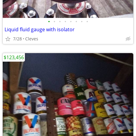
•
•
•
•
•
•
•
•
Liquid fluid gauge with isolator
7/28
Cleves
$123,456